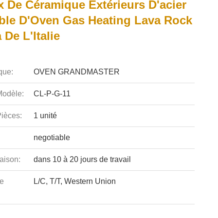
x De Céramique Extérieurs D'acier
ble D'Oven Gas Heating Lava Rock
 De L'Italie
que:
OVEN GRANDMASTER
odèle:
CL-P-G-11
ièces:
1 unité
negotiable
aison:
dans 10 à 20 jours de travail
e
L/C, T/T, Western Union