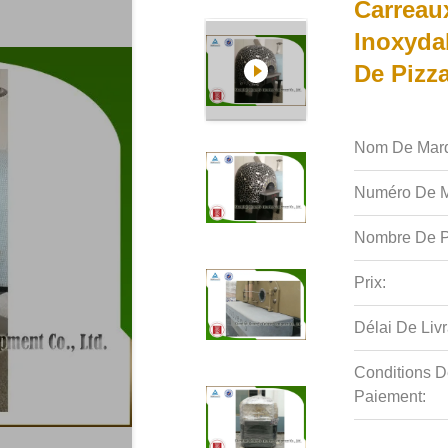
Carreau
Inoxyda
De Pizza
Nom De Mar
Numéro De M
Nombre De P
Prix:
Délai De Livr
Conditions D
Paiement: