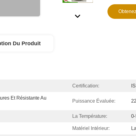
Obtenez
ption Du Produit
Certification:
I
res Et Résistante Au 
Puissance Évaluée:
2
La Température:
0
Matériel Intérieur:
La