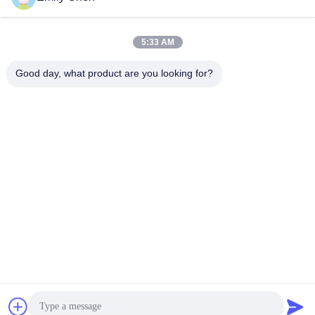
5:33 AM
त्वरित संपर्क
Good day, what product are you looking for?
टेलीफोन
86--18964553551
ईमेल
info01@greenarkworld.com
पता
नंबर 253, ज़ुआनचुन रोड, संज़ाओ इंडस्ट्रियल पार्क, पुडोंग न्यू एरिया, शंघाई,
चीन 201314
गोपनीयता नीति
|
साइटमैप
चीन अच्छी गुणवत्ता टेपपानाकी ग्रिल टेबल आपूर्तिकर्ता. कॉपीराइट © 2016-2026
Shanghai Chuanglv Catering Equipment Co., Ltd . सर्वाधिकार
सुरक्षित।