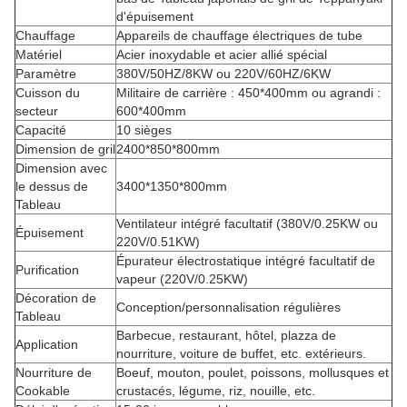
d'épuisement
Chauffage
Appareils de chauffage électriques de tube
Matériel
Acier inoxydable et acier allié spécial
Paramètre
380V/50HZ/8KW ou 220V/60HZ/6KW
Cuisson du
Militaire de carrière : 450*400mm ou agrandi :
secteur
600*400mm
Capacité
10 sièges
Dimension de gril
2400*850*800mm
Dimension avec
le dessus de
3400*1350*800mm
Tableau
Ventilateur intégré facultatif (380V/0.25KW ou
Épuisement
220V/0.51KW)
Épurateur électrostatique intégré facultatif de
Purification
vapeur (220V/0.25KW)
Décoration de
Conception/personnalisation régulières
Tableau
Barbecue, restaurant, hôtel, plazza de
Application
nourriture, voiture de buffet, etc. extérieurs.
Nourriture de
Boeuf, mouton, poulet, poissons, mollusques et
Cookable
crustacés, légume, riz, nouille, etc.