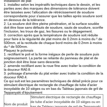
Installation de plat
1. installez selon les impératifs techniques dans le dessin, et les
parties avec des marques des dimensions de tolérance doivent
être laissées avec l'allocation de rétrécissement de soudure
correspondante pour s'assurer que les tailles après soudure sont
en dessous de la tolérance.
2. La soudure doit être pleine pénétration, et la surface soudée
doit être lisse sans défauts de soudure, sauts de soudure, scorifie
l'inclusion, les trous de gaz, les fissures ou le dégagement.
3. correction après que la température de soudure soit réduite
pour faire à la régularité de plat moins de 0.2mm à moins du ² de
500mm, et la rectitude de chaque bord moins de 0.2mm à moins
du ² de 500mm.
Plaquez le polonais
1. rectifiant le poli et la forme inégaux de perle de soudure puis
soigneusement. La partie se reliante du panneau de plat et de
jonction doit être lisse sans descente.
2. amende rectifiant avec la roue fine avec traiter la condition de
la douceur RA0.8.
3. polissage d'amende du plat entier avec traiter la condition de la
douceur RA0.4.
Ce qui suit est les paramètres techniques de détail précis pour ce
stimulant électrique de rectangle de chauffage de tube d'acier
inoxydable de 10 sièges ou en bas du Tableau japonais de gril de
Teppanyaki d'épuisement
Stimulant électrique de rectangle de chauffage
de tube d'acier inoxydable de 10 sièges ou en
Nom de produit
bas de Tableau japonais de gril de Teppanyaki