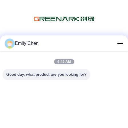
Les réseaux sociaux
Emily Chen
6:49 AM
Contactez rapidement
Good day, what product are you looking for?
Télégramme
86--18964553551
E-mail
info01@greenarkworld.com
Adresse
No. 253, route de Xuanchun, parc industriel de Sanzao,