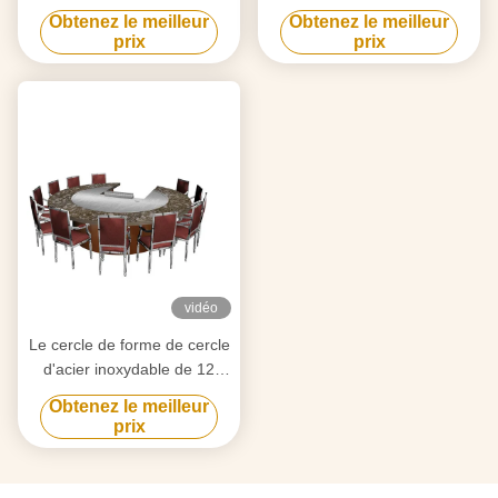
Teppanyaki d'appareils de
sièges et allié japonais de
Obtenez le meilleur
Obtenez le meilleur
chauffage de tube
chauffage
prix
prix
d'épuisement pour l'usage à
électromagnétique
la maison
vidéo
Le cercle de forme de cercle
d'acier inoxydable de 12
sièges forment le Tableau
Obtenez le meilleur
japonais de Teppanyaki
prix