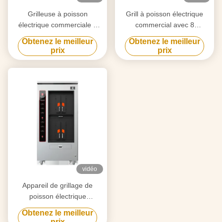
Grilleuse à poisson
Grill à poisson électrique
électrique commerciale 6
commercial avec 8
compartiments 350 kg
compartiments 8 poissons à
Obtenez le meilleur
Obtenez le meilleur
la fois
prix
prix
vidéo
Appareil de grillage de
poisson électrique
commercial à double couche
Obtenez le meilleur
4 compartiments
prix