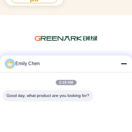
Les réseaux sociaux
Emily Chen
2:16 AM
Contactez rapidement
Good day, what product are you looking for?
Télégramme
86--18964553551
E-mail
info01@greenarkworld.com