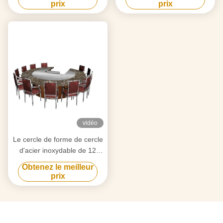
chauffage de tube
chauffage
prix
prix
d'épuisement pour l'usage à
électromagnétique
la maison
vidéo
Le cercle de forme de cercle
d'acier inoxydable de 12
sièges forment le Tableau
Obtenez le meilleur
japonais de Teppanyaki
prix