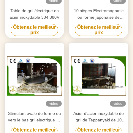
vidéo
vidéo
Table de gril électrique en
10 sièges Electromagnatic
acier inoxydable 304 380V
ou forme japonaise de
rectangle de Tableau de gril
Obtenez le meilleur
Obtenez le meilleur
de Teppanyaki de chauffage
prix
prix
par induction
vidéo
vidéo
Stimulant ovale de forme ou
Acier d'acier inoxydable de
vers le bas gril électrique de
gril de Teppanyaki de 10
Teppanyaki d'appareils de
sièges et allié japonais de
Obtenez le meilleur
Obtenez le meilleur