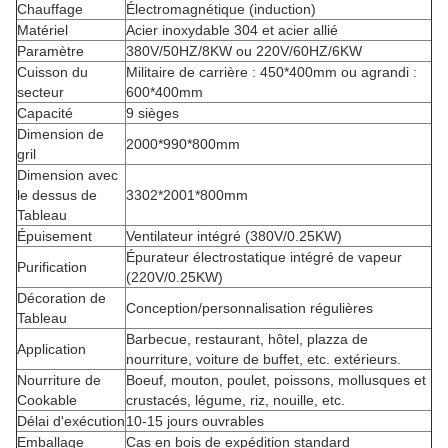
Chauffage
Électromagnétique (induction)
Matériel
Acier inoxydable 304 et acier allié
Paramètre
380V/50HZ/8KW ou 220V/60HZ/6KW
Cuisson du
Militaire de carrière : 450*400mm ou agrandi :
secteur
600*400mm
Capacité
9 sièges
Dimension de
2000*990*800mm
gril
Dimension avec
le dessus de
3302*2001*800mm
Tableau
Épuisement
Ventilateur intégré (380V/0.25KW)
Épurateur électrostatique intégré de vapeur
Purification
(220V/0.25KW)
Décoration de
Conception/personnalisation régulières
Tableau
Barbecue, restaurant, hôtel, plazza de
Application
nourriture, voiture de buffet, etc. extérieurs.
Nourriture de
Boeuf, mouton, poulet, poissons, mollusques et
Cookable
crustacés, légume, riz, nouille, etc.
Délai d'exécution
10-15 jours ouvrables
Emballage
Cas en bois de expédition standard