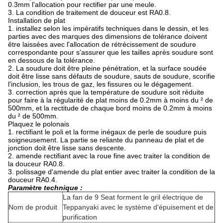
0.3mm l'allocation pour rectifier par une meule.
3. La condition de traitement de douceur est RA0.8.
Installation de plat
1. installez selon les impératifs techniques dans le dessin, et les
parties avec des marques des dimensions de tolérance doivent
être laissées avec l'allocation de rétrécissement de soudure
correspondante pour s'assurer que les tailles après soudure sont
en dessous de la tolérance.
2. La soudure doit être pleine pénétration, et la surface soudée
doit être lisse sans défauts de soudure, sauts de soudure, scorifie
l'inclusion, les trous de gaz, les fissures ou le dégagement.
3. correction après que la température de soudure soit réduite
pour faire à la régularité de plat moins de 0.2mm à moins du ² de
500mm, et la rectitude de chaque bord moins de 0.2mm à moins
du ² de 500mm.
Plaquez le polonais
1. rectifiant le poli et la forme inégaux de perle de soudure puis
soigneusement. La partie se reliante du panneau de plat et de
jonction doit être lisse sans descente.
2. amende rectifiant avec la roue fine avec traiter la condition de
la douceur RA0.8.
3. polissage d'amende du plat entier avec traiter la condition de la
douceur RA0.4.
Paramètre technique :
La fan de 9 Seat forment le gril électrique de
Nom de produit
Teppanyaki avec le système d'épuisement et de
purification