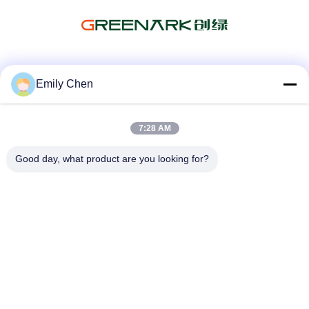
Les réseaux sociaux
Emily Chen
7:28 AM
Contactez rapidement
Good day, what product are you looking for?
Télégramme
86--18964553551
E-mail
info01@greenarkworld.com
Adresse
No. 253, route de Xuanchun, parc industriel de Sanzao,
nouvelle région de Pudong, Changhaï, Chine 201314