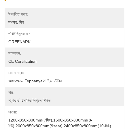
উৎপত্তি স্থল:
সাংহাই, চীন
পরিচিতিমুলক নাম:
GREENARK
সাক্ষ্যদান:
CE Certification
মডেল নম্বার:
আয়তক্ষেত্র Teppanyaki গ্রিল টেবিল
নাম:
স্ট্যান্ডার্ড টেপানিয়াকিগ্রিল সিরিজ
মাত্রা:
1200x850x800mm(7সিট),1600x850x800mm(8-
সিট),2000x850x800mm(9seat),2400x850x800mm(10-সিট)