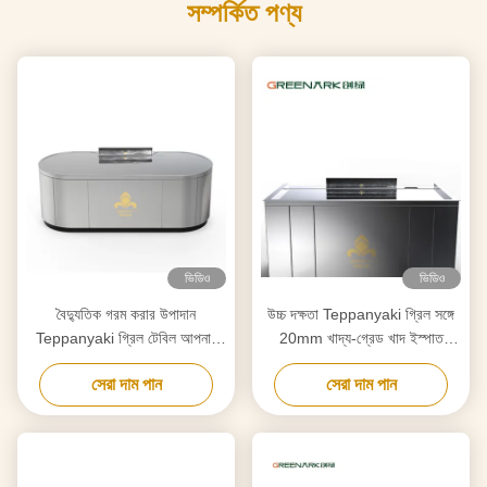
সম্পর্কিত পণ্য
ভিডিও
ভিডিও
বৈদ্যুতিক গরম করার উপাদান
উচ্চ দক্ষতা Teppanyaki গ্রিল সঙ্গে
Teppanyaki গ্রিল টেবিল আপনার
20mm খাদ্য-গ্রেড খাদ ইস্পাত
প্রয়োজনীয়তা অনুযায়ী কাস্টমাইজড
countertop & স্মার্ট গরম
সেরা দাম পান
সেরা দাম পান