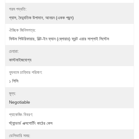
গরম পদ্ধতি:
গ্যাস, বৈদ্যুতিক উপাদান, আনয়ন (একক পছন্দ)
ঐচ্ছিক জিনিসপত্র:
ফিউম পিউরিফায়ার, বিল্ট-ইন ফ্যান (ব্লোয়ার) ফ্রন্ট এয়ার সাপ্লাই সিস্টেম
চেহারা:
কাস্টমাইজযোগ্য
ন্যূনতম চাহিদার পরিমাণ:
১ পিসি
মূল্য:
Negotiable
প্যাকেজিং বিবরণ:
স্ট্যান্ডার্ড এক্সপোর্টিং কাঠের কেস
ডেলিভারি সময়: