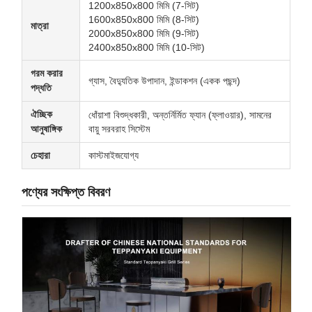
1200x850x800 মিমি (7-সিট)
1600x850x800 মিমি (8-সিট)
মাত্রা
2000x850x800 মিমি (9-সিট)
2400x850x800 মিমি (10-সিট)
গরম করার
গ্যাস, বৈদ্যুতিক উপাদান, ইন্ডাকশন (একক পছন্দ)
পদ্ধতি
ঐচ্ছিক
ধোঁয়াশা বিশুদ্ধকারী, অন্তর্নির্মিত ফ্যান (ফ্লাওয়ার), সামনের
আনুষাঙ্গিক
বায়ু সরবরাহ সিস্টেম
চেহারা
কাস্টমাইজযোগ্য
পণ্যের সংক্ষিপ্ত বিবরণ