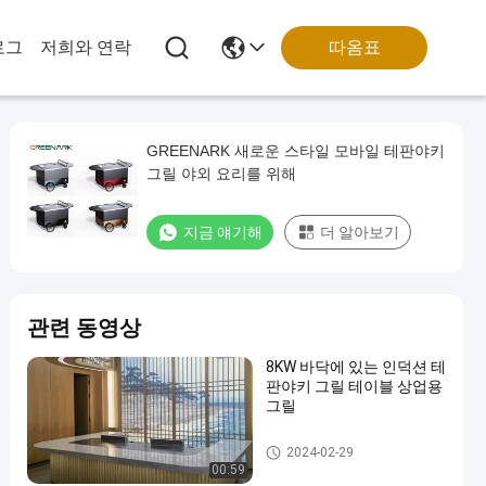
따옴표
로그
저희와 연락
GREENARK 새로운 스타일 모바일 테판야키
그릴 야외 요리를 위해
지금 얘기해
더 알아보기
관련 동영상
8KW 바닥에 있는 인덕션 테
판야키 그릴 테이블 상업용
그릴
테프퍼니아키 그릴 표
2024-02-29
00:59