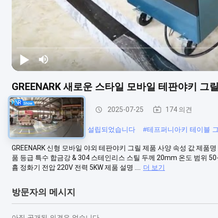
GREENARK 새로운 스타일 모바일 테판야키 그
테프퍼니아키 그릴 표
2025-07-25
174 의견
#
테프퍼니아키 그릴에서 설립되었습니다
#
테프퍼니아키 테이블 
GREENARK 신형 모바일 야외 테판야키 그릴 제품 사양 속성 값 제품명 매
품 등급 특수 합금강 & 304 스테인리스 스틸 두께 20mm 온도 범위 
흄 정화기 전압 220V 전력 5KW 제품 설명 ....
더 보기
방문자의 메시지
아직 공개된 의견은 없습니다.