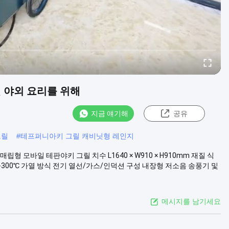
릴 야외 요리를 위해
지금 얘기해
공유
그릴
#
테프퍼니아키 그릴 캐비닛형 레인지
립형 모바일 테판야키 그릴 치수 L1640 × W910 × H910mm 재질 식
50-300℃ 가열 방식 전기 열선/가스/인덕션 구성 내장형 저소음 송풍기 및
메시지를 남기세요