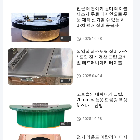
전문 테판야키 썰매 테이블
제조자 무료 디자인으로 주
문 제작 신뢰할 수 있는 히
바치 썰매 장비 공급자
테프퍼니아키 그릴 표
01:13
2025-10-28
상업적 레스토랑 장비 가스
/ 도입 전기 전철 그릴 모바
일 테프퍼니아키 테이블
테프퍼니아키 그릴 표
2025-04-04
01:15
고효율의 테파나키 그릴,
20mm 식품용 합금강 책상
& 스마트 난방
테프퍼니아키 그릴 표
2025-10-28
00:44
전기 라운드 이탈리아 피자