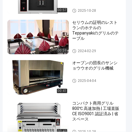
リ
ル
魚のグリル機械
00:57
2025-10-28
機
セリウムの証明のレスト
械
ランのホテルの
を
Teppanyakiのグリルのテ
ーブル
焼
く
Teppanyakiのグリルのテーブ
00:59
2024-02-29
ル
今からお話
魚の
オーブンの団長のサンシ
グリ
2025-
261
し
ョウウオのグリル機械
ル機
04-25
意見
シェアする
械
商業バーベキューのグリル
2025-04-04
#
00:41
魚
の
コンパクト商用グリル
オ
800℃ 高速加熱 | 工場直販
ー
CE ISO9001 認証済み | 省
スペース
ブ
ン
商業バーベキューのグリル
00:43
2025-10-28