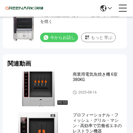
単層の魚は機械8格子380V電気グリル機械
単
を焼く
層
の
今からお話し
もっと 学ぶ
魚
は
機
関連動画
械
8
商業用電気魚焼き機 6室
380KG
格
子
魚のグリル機械
2025-08-16
380V
00:55
電
プロフィーショナル・フ
気
ィッシュ・グリル・マシ
グ
ン - 高効率で労働省エネの
レストラン機器