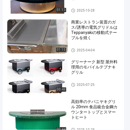
の
プライヤー
形
Teppanyakiのグリルのテーブ
01:13
2025-10-28
ル
の
商業レストラン装置のガ
ホ
ス/誘導の電気グリドルは
テ
Teppanyakiの移動式テー
ブルを焼く
ル
の
Teppanyakiのグリルのテーブ
01:15
2025-04-04
ル
Teppanyaki
グリーナーク 新型 屋外料
の
理用のモバイルテプナキ
グ
グリル
リ
Teppanyakiのグリルのテーブ
2025-07-25
ル
ル
00:48
の
高効率のテパニヤキグリ
テ
ル 20mm 食品級合金鋼カ
ウンタートップとスマー
ー
トヒート
ブ
Teppanyakiのグリルのテーブ
00:44
2025-10-28