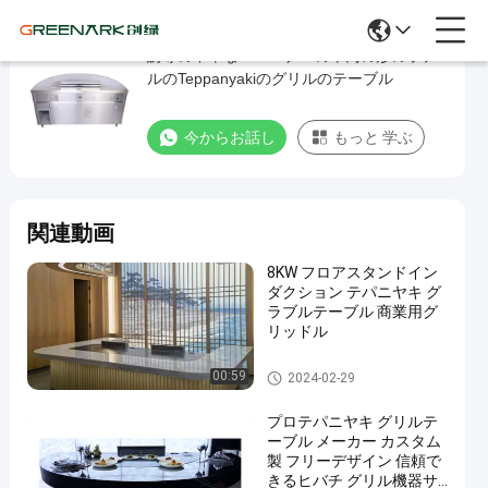
誘導の中華なべバーナーの半円の形のホテ
誘
ルのTeppanyakiのグリルのテーブル
導
の
今からお話し
もっと 学ぶ
中
華
な
関連動画
べ
バ
8KW フロアスタンドイン
ダクション テパニヤキ グ
ー
ラブルテーブル 商業用グ
ナ
リッドル
ー
Teppanyakiのグリルのテーブ
00:59
2024-02-29
ル
の
プロテパニヤキ グリルテ
半
ーブル メーカー カスタム
円
製 フリーデザイン 信頼で
きるヒバチ グリル機器サ