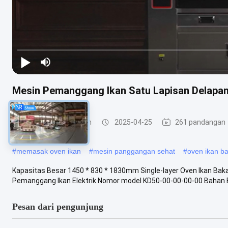
Mesin Pemanggang Ikan Satu Lapisan Delapan
Mesin Panggang Ikan
2025-04-25
261 pandangan
#
memasak oven ikan
#
mesin panggangan sehat
#
oven ikan b
Kapasitas Besar 1450 * 830 * 1830mm Single-layer Oven Ikan Bak
Pemanggang Ikan Elektrik Nomor model KD50-00-00-00-00 Bahan Be
Pesan dari pengunjung