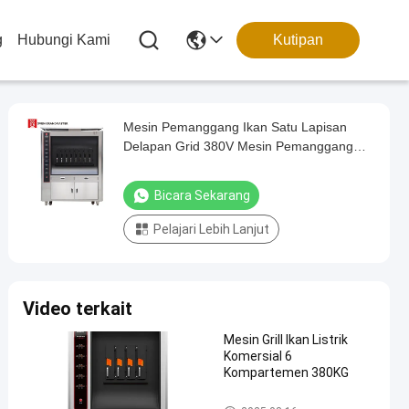
g
Hubungi Kami
Kutipan
Mesin Pemanggang Ikan Satu Lapisan
Delapan Grid 380V Mesin Pemanggang
Listrik
Bicara Sekarang
Pelajari Lebih Lanjut
Video terkait
Mesin Grill Ikan Listrik
Komersial 6
Kompartemen 380KG
Mesin Panggang Ikan