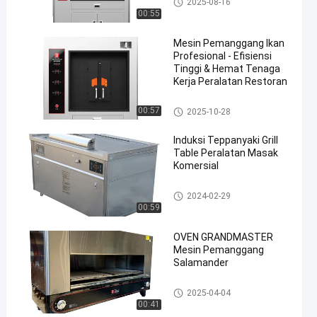
2025-08-16
00:55
Mesin Pemanggang Ikan
Profesional - Efisiensi
Tinggi & Hemat Tenaga
Kerja Peralatan Restoran
Mesin Panggang Ikan
00:57
2025-10-28
Induksi Teppanyaki Grill
Table Peralatan Masak
Komersial
Meja Panggangan Teppanyaki
2024-02-29
00:59
OVEN GRANDMASTER
Mesin Pemanggang
Salamander
Pemanggang Barbekyu Komer
2025-04-04
sial
00:41