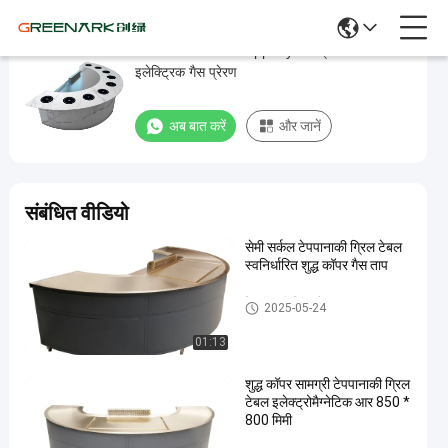
स्टेनलेस स्टील 304 Teppanyaki ग्रिल टेबल
स्टेनलेस
इलेक्ट्रिक गैस प्रेरण
स्टील
304
अब बात करें
और जानें
Teppanyaki
ग्रिल
टेबल
संबंधित वीडियो
इलेक्ट्रिक
सेमी सर्कल टेपपानाकी ग्रिल टेबल
गैस
स्वनिर्धारित शुद्ध कॉपर गैस ताप
प्रेरण
टेपपानाकी ग्रिल टेबल
2025-05-24
अब बात करें
2025-
573
टेपपानाकी
01:13
ग्रिल टेबल
08-16
विचार
साझा करना
शुद्ध कॉपर सामग्री टेपपानाकी ग्रिल
#
टेबल इलेक्ट्रोमैग्नेटिक आर 850 *
800 मिमी
टेपपानाकी
ग्रिल