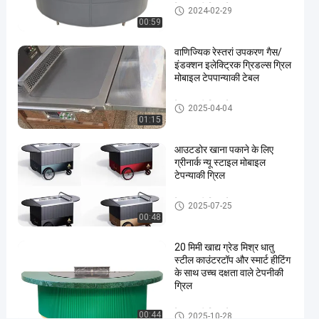
टेपपानाकी ग्रिल टेबल
#
2024-02-29
00:59
टेपपानाकी
टेबल
वाणिज्यिक रेस्तरां उपकरण गैस/
ग्रिल
इंडक्शन इलेक्ट्रिक ग्रिडल्स ग्रिल
#
मोबाइल टेपपान्याकी टेबल
टेपपानाकी
टेपपानाकी ग्रिल टेबल
ग्रिल
2025-04-04
01:15
कुकटॉप में
निर्मित
आउटडोर खाना पकाने के लिए
फा
ग्रीनार्क न्यू स्टाइल मोबाइल
स्ट
टेपन्याकी ग्रिल
फू
टेपपानाकी ग्रिल टेबल
ड
2025-07-25
अ
00:48
नु
प्र
20 मिमी खाद्य ग्रेड मिश्र धातु
स्टील काउंटरटॉप और स्मार्ट हीटिंग
यो
के साथ उच्च दक्षता वाले टेपनीकी
ग
ग्रिल
गै
स
टेपपानाकी ग्रिल टेबल
00:44
2025-10-28
/