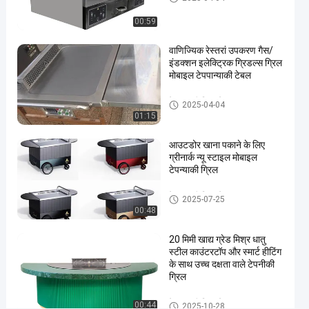
#
00:59
टेपपानाकी
टेबल
वाणिज्यिक रेस्तरां उपकरण गैस/
ग्रिल
इंडक्शन इलेक्ट्रिक ग्रिडल्स ग्रिल
#
मोबाइल टेपपान्याकी टेबल
टेपपानाकी
टेपपानाकी ग्रिल टेबल
ग्रिल
2025-04-04
01:15
कुकटॉप में
निर्मित
आउटडोर खाना पकाने के लिए
2
ग्रीनार्क न्यू स्टाइल मोबाइल
2
टेपन्याकी ग्रिल
0
टेपपानाकी ग्रिल टेबल
वो
2025-07-25
ल्ट
00:48
जा
पा
20 मिमी खाद्य ग्रेड मिश्र धातु
स्टील काउंटरटॉप और स्मार्ट हीटिंग
नी
के साथ उच्च दक्षता वाले टेपनीकी
खा
ग्रिल
ना
प
टेपपानाकी ग्रिल टेबल
00:44
2025-10-28
का