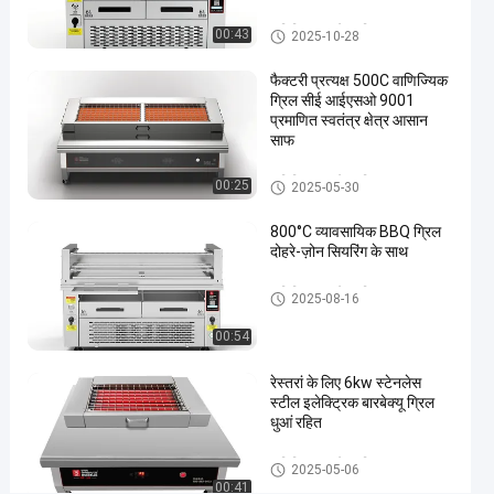
सेविंग
ग्रिल
वाणिज्यिक बारबेक्यू ग्रिल
00:43
2025-10-28
#
वाणिज्यिक
फैक्टरी प्रत्यक्ष 500C वाणिज्यिक
बीबीक्यू
ग्रिल सीई आईएसओ 9001
प्रमाणित स्वतंत्र क्षेत्र आसान
ग्रिल
साफ
#
वाणिज्यिक
वाणिज्यिक बारबेक्यू ग्रिल
00:25
2025-05-30
बीबीक्यू
उपकरण
800°C व्यावसायिक BBQ ग्रिल
3
दोहरे-ज़ोन सियरिंग के साथ
8
0
वाणिज्यिक बारबेक्यू ग्रिल
2025-08-16
V
इ
00:54
ले
क्ट्रि
रेस्तरां के लिए 6kw स्टेनलेस
स्टील इलेक्ट्रिक बारबेक्यू ग्रिल
क
धुआं रहित
वा
णि
वाणिज्यिक बारबेक्यू ग्रिल
ज्यि
2025-05-06
00:41
क