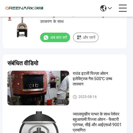
छोटे घरेलू उपयोग गैस हीटिंग पिज्जा ओवन सुरक्षात्मक
छोटे
उपकरण के साथ
घरेलू
उपयोग
अब बात करें
और जानें
गैस
हीटिंग
पिज्जा
संबंधित वीडियो
ओवन
राउंड इटली पिज़्ज़ा ओवन
सुरक्षात्मक
इलेक्ट्रिक गैस 500℃ उच्च
उपकरण
तापमान
के
इटली पिज्जा ओवन
2025-08-16
साथ
00:11
अब बात करें
इटली
ज्वालामुखीय पत्थर के साथ पेशेवर
2022-
823
पिज्जा
बहुआयामी पिज्जा ओवन - फैक्टरी
04-21
विचार
ओवन
साझा करना
प्रत्यक्ष, सीई और आईएसओ 9001
प्रमाणित