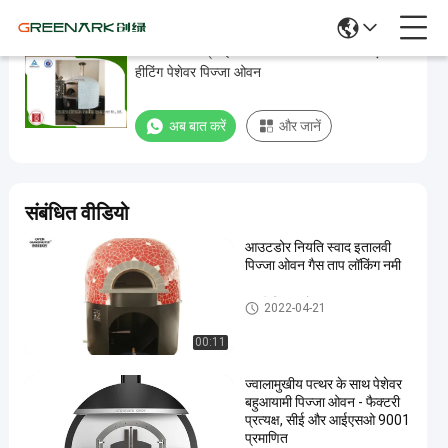
लावा रॉक सामग्री इटली पिज्जा ओवन गैस या लकड़ी
लावा
हीटिंग पेशेवर पिज्जा ओवन
रॉक
सामग्री
अब बात करें
और जानें
इटली
पिज्जा
ओवन
संबंधित वीडियो
गैस
आउटडोर नियति स्वाद इतालवी
या
पिज्जा ओवन गैस ताप लॉकिंग नमी
लकड़ी
हीटिंग
इटली पिज्जा ओवन
2022-04-21
पेशेवर
00:11
पिज्जा
ज्वालामुखीय पत्थर के साथ पेशेवर
ओवन
बहुआयामी पिज्जा ओवन - फैक्टरी
प्रत्यक्ष, सीई और आईएसओ 9001
अब बात करें
इटली
प्रमाणित
2022-
823