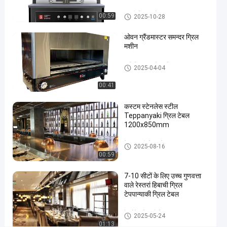
पिज्जा
04-21
विचार
ओवन
साझा करना
इटली पिज्जा ओवन
00:59
2025-10-28
#
ओवन ग्रैंडमास्टर समन्दर ग्रिल
इतालवी
मशीन
पिज्जा
वाणिज्यिक बारबेक्यू ग्रिल
ओवन
2025-04-04
#
00:41
नेपल्स
पिज्जा
कस्टम स्टेनलेस स्टील
ओवन
Teppanyaki ग्रिल टेबल
#
1200x850mm
नेपोली
टेपपानाकी ग्रिल टेबल
पिज्जा
2025-08-16
00:59
ओवन
ला
7-10 सीटों के लिए उच्च गुणवत्ता
वा
वाले रेस्तरां हिबाची ग्रिल
रॉ
टेपपान्याकी ग्रिल टेबल
क
सा
रेस्टोरेंट हिबाची ग्रिल
2025-05-24
म
01:13