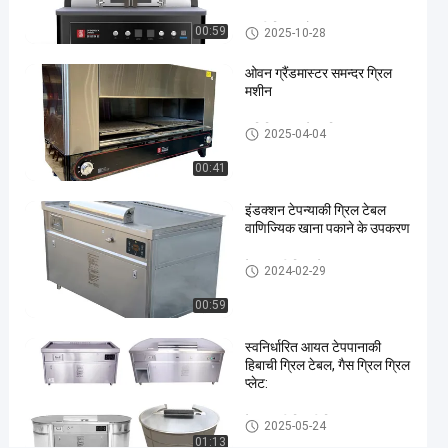
टाइलें
इटली पिज्जा ओवन
00:59
2025-10-28
अब बात करें
इटली
2022-
823
पिज्जा
04-21
विचार
ओवन ग्रैंडमास्टर समन्दर ग्रिल
ओवन
साझा करना
मशीन
#
वाणिज्यिक बारबेक्यू ग्रिल
2025-04-04
इतालवी
पिज्जा
00:41
ओवन
#
इंडक्शन टेपन्याकी ग्रिल टेबल
वाणिज्यिक खाना पकाने के उपकरण
नेपल्स
पिज्जा
टेपपानाकी ग्रिल टेबल
2024-02-29
ओवन
#
00:59
नेपोली
पिज्जा
स्वनिर्धारित आयत टेपपानाकी
हिबाची ग्रिल टेबल, गैस ग्रिल ग्रिल
ओवन
प्लेट:
ने
पो
टेपपानाकी हिबाची ग्रिल
2025-05-24
ली
01:13