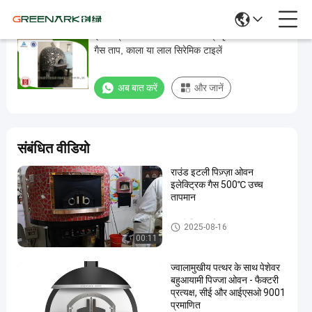
इटली प्रकार नेपोली पिज्जा ओवन प्राकृतिक लावा रॉक
इटली
गैस ताप, काला या लाल सिरेमिक टाइलें
प्रकार
नेपोली
अब बात करें
और जानें
पिज्जा
ओवन
प्राकृतिक
संबंधित वीडियो
लावा
राउंड इटली पिज़्ज़ा ओवन
रॉक
इलेक्ट्रिक गैस 500℃ उच्च
गैस
तापमान
ताप,
इटली पिज्जा ओवन
2025-08-16
काला
00:11
या
ज्वालामुखीय पत्थर के साथ पेशेवर
लाल
बहुआयामी पिज्जा ओवन - फैक्टरी
सिरेमिक
प्रत्यक्ष, सीई और आईएसओ 9001
प्रमाणित