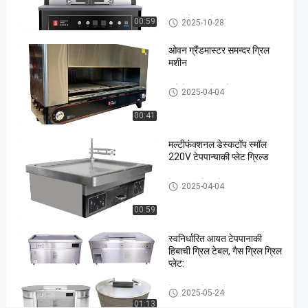
पिज्जा
04-21
विचार
ओवन
साझा करना
इटली पिज्जा ओवन
00:59
2025-10-28
#
ओवन ग्रैंडमास्टर समन्दर ग्रिल
इतालवी
मशीन
पिज्जा
वाणिज्यिक बारबेक्यू ग्रिल
ओवन
2025-04-04
#
00:41
नेपल्स
पिज्जा
मल्टीफंक्शनल डेस्कटॉप स्मॉल
ओवन
220V टेपपान्याकी प्लेट ग्रिल्ड
#
नेपोली
टेपपानाकी ग्रिल टेबल
2025-04-04
पिज्जा
00:59
ओवन
गो
स्वनिर्धारित आयत टेपपानाकी
ल
हिबाची ग्रिल टेबल, गैस ग्रिल ग्रिल
शी
प्लेट:
र्ष
इ
टेपपानाकी हिबाची ग्रिल
2025-05-24
ट
01:13