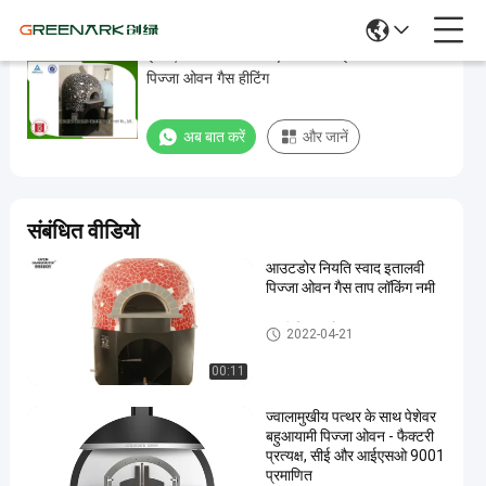
इंडोर, आउटडोर . के लिए राउंड टॉप इटली कमर्शियल
इंडोर,
पिज्जा ओवन गैस हीटिंग
आउटडोर
.
अब बात करें
और जानें
के
लिए
राउंड
संबंधित वीडियो
टॉप
आउटडोर नियति स्वाद इतालवी
इटली
पिज्जा ओवन गैस ताप लॉकिंग नमी
कमर्शियल
पिज्जा
इटली पिज्जा ओवन
2022-04-21
ओवन
00:11
गैस
ज्वालामुखीय पत्थर के साथ पेशेवर
हीटिंग
बहुआयामी पिज्जा ओवन - फैक्टरी
प्रत्यक्ष, सीई और आईएसओ 9001
अब बात करें
इटली
प्रमाणित
2022-
823