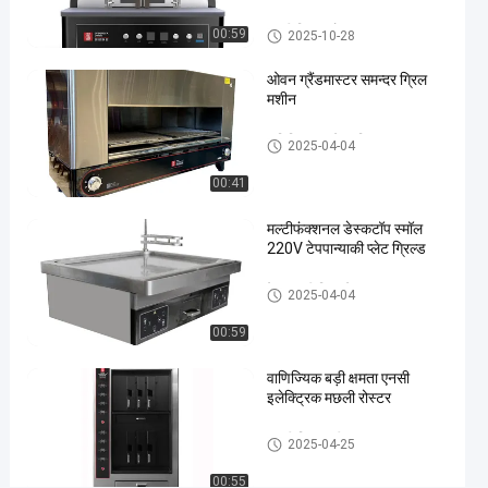
इटली पिज्जा ओवन
00:59
2025-10-28
#
इतालवी
ओवन ग्रैंडमास्टर समन्दर ग्रिल
पिज्जा
मशीन
ओवन
#
वाणिज्यिक बारबेक्यू ग्रिल
2025-04-04
नेपल्स
00:41
पिज्जा
ओवन
मल्टीफंक्शनल डेस्कटॉप स्मॉल
#
220V टेपपान्याकी प्लेट ग्रिल्ड
नेपोली
पिज्जा
टेपपानाकी ग्रिल टेबल
2025-04-04
ओवन
00:59
स्टी
ल
वाणिज्यिक बड़ी क्षमता एनसी
इ
इलेक्ट्रिक मछली रोस्टर
ट
ली
मछली ग्रिल मशीन
2025-04-25
पि
ज्जा
00:55