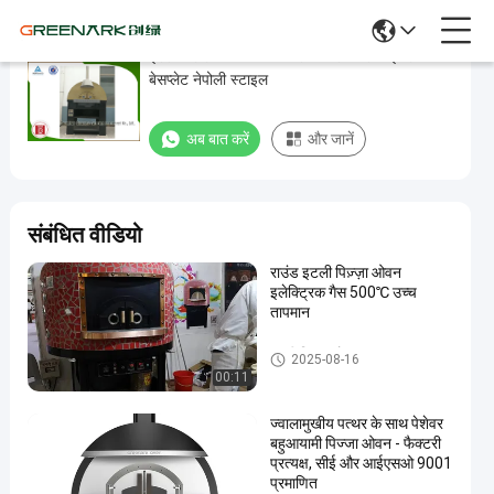
इटली स्टील पिज्जा ओवन गैस ताप लावा रॉक इनर
इटली
बेसप्लेट नेपोली स्टाइल
स्टील
पिज्जा
अब बात करें
और जानें
ओवन
गैस
ताप
संबंधित वीडियो
लावा
राउंड इटली पिज़्ज़ा ओवन
रॉक
इलेक्ट्रिक गैस 500℃ उच्च
इनर
तापमान
बेसप्लेट
इटली पिज्जा ओवन
2025-08-16
नेपोली
00:11
स्टाइल
ज्वालामुखीय पत्थर के साथ पेशेवर
बहुआयामी पिज्जा ओवन - फैक्टरी
अब बात करें
इटली
2022-
823
प्रत्यक्ष, सीई और आईएसओ 9001
पिज्जा
04-21
विचार
प्रमाणित
ओवन
साझा करना