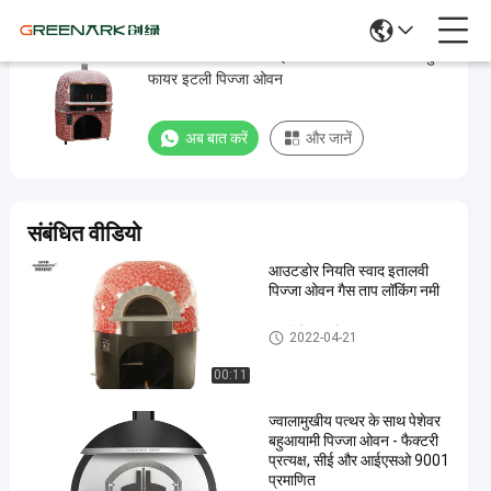
काले या लाल सिरेमिक टाइलों के साथ गोल लावा रॉक वुड
काले
फायर इटली पिज्जा ओवन
या
लाल
अब बात करें
और जानें
सिरेमिक
टाइलों
के
संबंधित वीडियो
साथ
आउटडोर नियति स्वाद इतालवी
गोल
पिज्जा ओवन गैस ताप लॉकिंग नमी
लावा
रॉक
इटली पिज्जा ओवन
2022-04-21
वुड
00:11
फायर
ज्वालामुखीय पत्थर के साथ पेशेवर
इटली
बहुआयामी पिज्जा ओवन - फैक्टरी
पिज्जा
प्रत्यक्ष, सीई और आईएसओ 9001
प्रमाणित