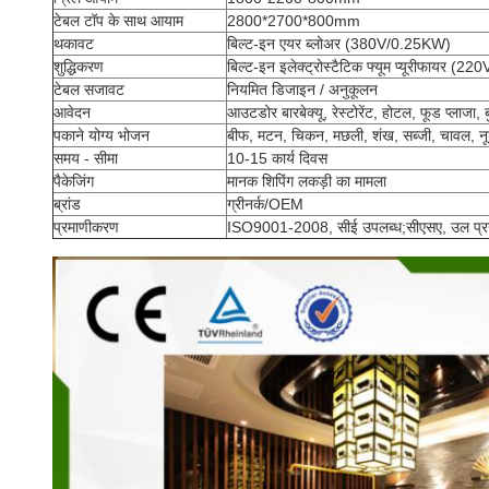
टेबल टॉप के साथ आयाम
2800*2700*800mm
थकावट
बिल्ट-इन एयर ब्लोअर (380V/0.25KW)
शुद्धिकरण
बिल्ट-इन इलेक्ट्रोस्टैटिक फ्यूम प्यूरीफायर (
टेबल सजावट
नियमित डिजाइन / अनुकूलन
आवेदन
आउटडोर बारबेक्यू, रेस्टोरेंट, होटल, फूड प्लाजा, 
पकाने योग्य भोजन
बीफ, मटन, चिकन, मछली, शंख, सब्जी, चावल, 
समय - सीमा
10-15 कार्य दिवस
पैकेजिंग
मानक शिपिंग लकड़ी का मामला
ब्रांड
ग्रीनर्क/OEM
प्रमाणीकरण
ISO9001-2008, सीई उपलब्ध;सीएसए, उल प्रग