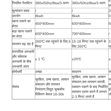
8
नियमित पैरामीटर
380v/50hz/8kw/3-चरण
380v/50hz/8kw/3-चरण
ए
मूल्यांकन दबाव
/
/
2
उपभोग
8kwh
8kwh
0
खाना पकाने का
450*400mm
600*400mm
5
क्षेत्र
बड़ा खाना पकाने
600*400mm
700*400mm
/
का क्षेत्र
260℃ तक पहुंचने के लिए 6
15-18 मिनट तक पहुंचने के
1
तापमान बढ़ रहा है
मिनट
लिए 260℃
पह
वास्तविक अस्थायी
और संकेतक
± 1 ℃
±20℃
±
अस्थायी के बीच
अस्थायी अंतर
होमोथर्मी
अच्छा
साधारण
स
सुरक्षित, उच्च दक्षता, आसान
सुरक्षित, उच्च दक्षता, आसान
थर
संचालन;कम तापमान वापसी,
संचालन और तापमान
स
रोमांच
पकवान पकाने के बाद निर्धारित
नियंत्रण;विद्युत चुम्बकीय
इ
तापमान प्राप्त करने में लगभग
विकिरण केवल 18-30k
ल
2-3 मिनट लगते हैं