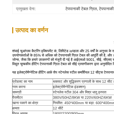
प्रमुखता देना:
टेपपानाकी टेबल ग्रिल
, 
टेपपानाकी ग
उत्पाद का वर्णन
शंघाई चुआंग्लव कैटरिंग इक्विपमेंट कं, लिमिटेड is
पहला और 25 वर्षों के अनुभव के सा
उपयोगकर्ताओं के 85% से अधिक को टेपपानाकी ग्रिल टेबल की आपूर्ति की है, और अपनी 
जोन्स, जैसा कि हमारे उपकरणों को मंजूरी दी गई है
आईएसओ 9001, सीई, सीएसए संगठन
विद्युत चुम्बकीय हीटिंग टेपपानाकी ग्रिल टेबल को सीई प्रमाणीकरण द्वारा अनुमोदित क
यह इलेक्ट्रोमैग्नेटिक हीटिंग आर्क शेप स्टेनलेस स्टील कमर्शियल 12 सीट्स टेपपाना
प्रोडक्ट का नाम
थकावट और शुद्धिकरण प्रणाली के साथ 12 सीट आर
गरम करना
इलेक्ट्रोमैग्नेटिक इंडक्शन)
सामग्री
स्टेनलेस स्टील 304 और मिश्र धातु इस्पात
पैरामीटर
380V/50HZ/8KW या 220V/60HZ/6KW
खाना पकाने का क्षेत्र
नियमित: 450*400mm या बड़ा: 600*400m
क्षमता
12 सीटें
ग्रिल आयाम
1800*2200*800mm