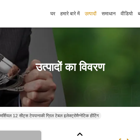
घर
हमारे बारे में
उत्पादों
समाधान
वीडियो
ब
उत्पादों का विवरण
मर्शियल 12 सीट्स टेपपानाकी ग्रिल टेबल इलेक्ट्रोमैग्नेटिक हीटिंग