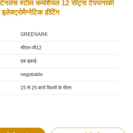
्टेनलेस स्टील कमर्शियल 12 सीट्स टेपपानाकी
इलेक्ट्रोमैग्नेटिक हीटिंग
GREENARK
सीएल-जी12
एक इकाई
negotiable
15 से 25 कार्य दिवसों के भीतर