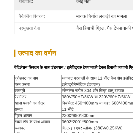
थकावट:
कोई नहीं
पैकेजिंग विवरण:
मानक निर्यात लकड़ी का मामला
प्रमुखता देना:
गैस हिबाची ग्रिल
, 
गैस टेपपानाकी प
उत्पाद का वर्णन
वेंटिलेशन सिस्टम के साथ इंडक्शन / इलेक्ट्रिक टेपपानाकी टेबल हिबाची जापानी ग्
प्रोडक्ट का नाम
थकावट प्रणाली के साथ 11 सीट फैन शेप इलेक्ट्
गरम करना
इलेक्ट्रोमैग्नेटिक इंडक्शन)
सामग्री
स्टेनलेस स्टील 304 और मिश्र धातु इस्पात
पैरामीटर
380V/50HZ/8KW या 220V/60HZ/6KW
खाना पकाने का क्षेत्र
नियमित: 450*400mm या बड़ा: 600*400m
क्षमता
11 सीटें
ग्रिल आयाम
2300*990*800mm
टेबल टॉप के साथ आयाम
3602*2001*800mm
थकावट
बिल्ट-इन एयर ब्लोअर (380V/0.25KW)