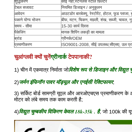
शुद्धिकरण
कोई नहीं;स्टेनलेस स्टील फ़िल्टर
टेबल सजावट
नियमित डिजाइन / अनुकूलन
आवेदन
आउटडोर बारबेक्यू, रेस्टोरेंट, होटल, फूड प्लाजा, 
पकाने योग्य भोजन
बीफ, मटन, चिकन, मछली, शंख, सब्जी, चावल, 
समय - सीमा
15-30 कार्य दिवस
पैकेजिंग
मानक शिपिंग लकड़ी का मामला
ब्रांड
ग्रीनर्क/OEM
प्रमाणीकरण
ISO9001-2008, सीई उपलब्ध;सीएसए, उल प्रग
चुआंग्लवी क्यों चुनें
ग्रीनार्क
टेपपानाकी?
विशेष रूप से डिजाइन और विद्युत 
1) चीन में एकमात्र निर्माता जो
जर्मन इंफिनॉन पावर मॉड्यूल और एनईसी रेक्टिफायर
2)
;
3) सर्किट बोर्ड सामग्री यूएल और आरओएचएस प्रमाणीकरण के अनुर
मोटर को लंबे समय तक काम करती है;
विद्युत चुम्बकीय विकिरण केवल 18k-35k . है
4)
, जो 100k की यू