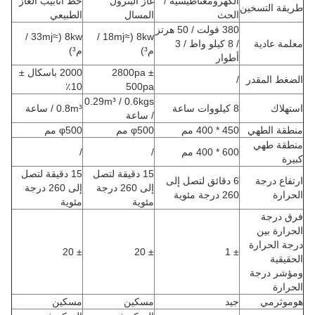
الكهرومغناطيسية /
غاز البترول
خط أنابيب الغاز
طريقة التسخين
الحث
المسال
الطبيعي
380 فولت / 50 هرتز
8kw (≈33mj /
8kw (≈18mj /
معلمة عادية
/ 8 كيلو واط / 3
م³)
م³)
أطوار
2800pa ±
2000 باسكال ±
الضغط المقدر
/
10٪
500pa
0.29m³ / 0.6kgs
استهلاك
8 كيلووات ساعة
0.8m³ / ساعة
/ ساعة
منطقة الطهي
450 * 400 مم
φ500 مم
φ500 مم
منطقة طهي
600 * 400 مم
/
/
كبيرة
15 دقيقة لتصل
15 دقيقة لتصل
ارتفاع درجة
6 دقائق لتصل إلى
إلى 260 درجة
إلى 260 درجة
الحرارة
260 درجة مئوية
مئوية
مئوية
فرق درجة
الحرارة بين
درجة الحرارة
± 20
± 20
± 1
الحقيقية
ومؤشر درجة
الحرارة
هوموثرمي
جيد
مسكين
مسكين