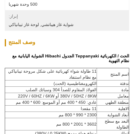
500 وحدة شهريا
إبراز:
شواية غاز هيباتشي
, 
لوحة غاز تيبانياكي
وصف المنتج
الحث / الكهربائية Teppanyaki الجدول Hibachi الشواية اليابانية مع
نظام التهوية
11 طاولة شواء كهربائية على شكل مروحة تيبانياكي
اسم المنتج
مع نظام استنفاد
تدفئة
الكهرومغناطيسية (الحث)
مادة
الفولاذ المقاوم للصدأ 304 وسبائك الصلب
معامل
380V / 50HZ / 8KW أو 220V / 60HZ / 6KW
منطقة الطهي
عادي: 450 * 400 مم أو الموسع: 600 * 400 مم
الاهلية
11 مقعدا
أبعاد الشواية
2300 * 990 * 800 مم
البعد مع سطح
3602 * 2001 * 800 مم
الطاولة
إنهاك
منفاخ هواء مدمج (380V / 0.25KW)