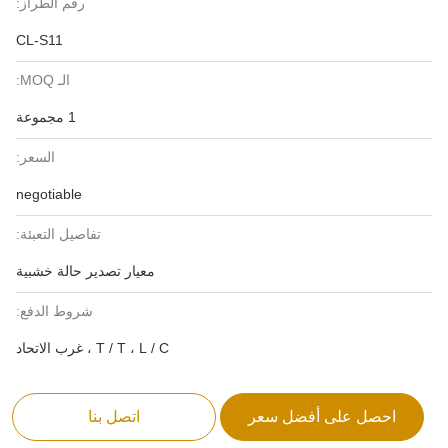
رقم الطراز:
CL-S11
الـ MOQ:
1 مجموعة
السعر:
negotiable
تفاصيل التعبئة:
معيار تصدير حالة خشبية
شروط الدفع:
T / T ، L / C ، غرب الاتحاد
احصل على أفضل سعر
اتصل بنا