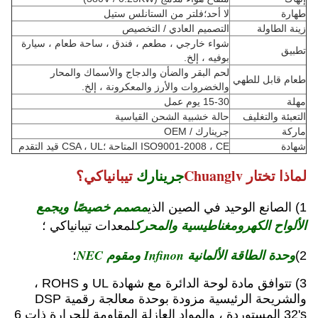
طهارة
لا أحد؛فلتر من الستانلس ستيل
زينة الطاولة
التصميم العادي / التخصيص
شواء خارجي ، مطعم ، فندق ، ساحة طعام ، سيارة
تطبيق
بوفيه ، إلخ.
لحم البقر والضأن والدجاج والأسماك والمحار
طعام قابل للطهي
والخضروات والأرز والمعكرونة ، إلخ.
مهلة
15-30 يوم عمل
التعبئة والتغليف
حالة خشبية الشحن القياسية
ماركة
جرينارك / OEM
شهادة
ISO9001-2008 ، CE المتاحة ؛CSA ، UL قيد التقدم
لماذا تختار Chuanglv
جرينارك
تيبانياكي؟
مصمم خصيصًا ويجمع
1) الصانع الوحيد في الصين الذي
الألواح الكهرومغناطيسية والمحرك
لمعدات تيبانياكي ؛
وحدة الطاقة الألمانية Infinon ومقوم NEC
2)
؛
3) تتوافق مادة لوحة الدائرة مع شهادة UL و ROHS ،
والشريحة الرئيسية مزودة بوحدة معالجة رقمية DSP
32's المستوردة ، والمواد العازلة المقاومة للحرارة ذات 6