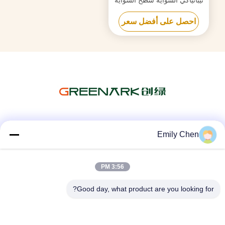
المسطحة نطاق درجة الحرارة
احصل على أفضل سعر
50-300C
وسائل التواصل الاجتماعي
Emily Chen
3:56 PM
اتصال سريع
Good day, what product are you looking for?
الهاتف
86--18964553551