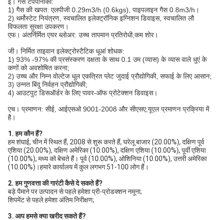
ई। गैस टेपपानाकी:
1) गैस की खपत: एलपीजी 0.29m3/h (0.6kgs), पाइपलाइन गैस 0.8m3/h।
2) थर्मोस्टेट नियंत्रण, स्वचालित इलेक्ट्रॉनिक इग्निशन डिवाइस, स्वचालित लौ
विफलता सुरक्षा उपकरण।
एफ। अंतर्निर्मित एयर ब्लोअर: उच्च तापमान प्रतिरोधी;कम शोर।
जी। निर्मित ताइवान इलेक्ट्रोस्टैटिक धूआं शोधक:
1) 93% -97% की प्रसंस्करण दक्षता के साथ 0.1 उम (व्यास) के व्यास वाले धुएं के
कणों को अवशोषित करना;
2) उच्च और निम्न वोल्टेज धूल एकत्रित प्लेट जुदाई प्रौद्योगिकी, सफाई के लिए आसान;
3) उन्नत बिंदु निर्वहन प्रौद्योगिकी;
4) आउटपुट डिसऑर्डर के लिए पावर-ऑफ प्रोटेक्शन डिवाइस।
एच। प्रमाणन: सीई, आईएसओ 9001-2008 और सीएसए;यूएल प्रमाणन प्रक्रिया में
है।
1. हम कौन हैं?
हम शंघाई, चीन में स्थित हैं, 2008 से शुरू करते हैं, घरेलू बाजार (20.00%), दक्षिण पूर्व 
एशिया (20.00%), दक्षिण अमेरिका (10.00%), दक्षिण एशिया (10.00%), पूर्वी एशिया 
(10.00%), मध्य को बेचते हैं। पूर्व (10.00%), ओशिनिया (10.00%), उत्तरी अमेरिका 
(10.00%)।हमारे कार्यालय में कुल लगभग 51-100 लोग हैं।
2. हम गुणवत्ता की गारंटी कैसे दे सकते हैं?
बड़े पैमाने पर उत्पादन से पहले हमेशा प्री-प्रोडक्शन नमूना;
शिपमेंट से पहले हमेशा अंतिम निरीक्षण;
3. आप हमसे क्या खरीद सकते हैं?