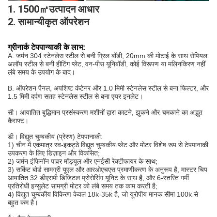
1. 1500㎡उत्पादन आधार
2. सामान्यीकृत ऑपरेशन
ग्रीनार्क टेपपान्याकी के लाभ:
A. जर्मन 304 स्टेनलेस स्टील से बनी ग्रिल बॉडी, 20mm की मोटाई के साथ सेपियल
अलॉय स्टील से बनी हीटिंग प्लेट, वन-पीस यूनिबॉडी, कोई विरूपण या मलिनकिरण नहीं
लंबे समय के उपयोग के बाद।
B. ऑपरेशन पैनल, अपशिष्ट कंटेनर और 1.0 मिमी स्टेनलेस स्टील से बना फिल्टर, और
1.5 मिमी दर्पण सतह स्टेनलेस स्टील से बना एयर इनलेट।
सी। आयातित बुद्धिमान प्रसंस्करण मशीनों द्वारा काटने, झुकने और चमकाने का अद्भुत
कैराफ्ट।
डी। विद्युत चुम्बकीय (प्रेरण) टेपपानाकी:
1) चीन में एकमात्र स्व-इकट्ठे विद्युत चुम्बकीय प्लेट और मोटर विशेष रूप से टेपपानाकी
उपकरण के लिए डिज़ाइन और विकसित;
2) जर्मन इंफिनॉन पावर मॉड्यूल और एनईसी रेक्टीफायर के साथ;
3) सर्किट बोर्ड सामग्री यूएल और आरओएचएस प्रमाणीकरण के अनुरूप है, मास्टर चिप
आयातित 32 डीएसपी डिजिटल प्रोसेसिंग यूनिट के साथ है, और 6-स्तरित गर्मी
प्रतिरोधी इन्सुलेट सामग्री मोटर को लंबे समय तक काम करती है;
4) विद्युत चुम्बकीय विकिरण केवल 18k-35k है, जो यूरोपीय मानक सीमा 100k से
बहुत कम है।