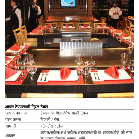
आयत टेपपानाकी ग्रिल टेबल
उत्पाद का नाम
टेप्नायाकी ग्रिल/तेप्पन्याकी टेबल
गरम करना
बिजली / गैस
सामग्री
स्टेनलेस स्टील
आयत/सर्कल/अर्ध-सर्कल/अंडाकार/पंखे के आकार/घोड़े की नाल
आकार
के आकार/मेहराब आकार, आदि