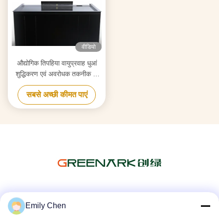
वीडियो
औद्योगिक तिपहिया वायुप्रवाह धुआं
शुद्धिकरण एवं अवरोधक तकनीक के
साथ टेपन्याकी ग्रिल
सबसे अच्छी कीमत पाएं
सोशल मीडिया
Emily Chen