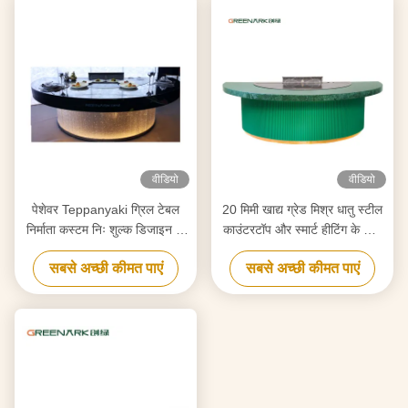
वीडियो
वीडियो
पेशेवर Teppanyaki ग्रिल टेबल
20 मिमी खाद्य ग्रेड मिश्र धातु स्टील
निर्माता कस्टम निः शुल्क डिजाइन के
काउंटरटॉप और स्मार्ट हीटिंग के साथ
साथ बनाया विश्वसनीय Hibachi
उच्च दक्षता वाले टेपनीकी ग्रिल
सबसे अच्छी कीमत पाएं
सबसे अच्छी कीमत पाएं
ग्रिल उपकरण आपूर्तिकर्ता