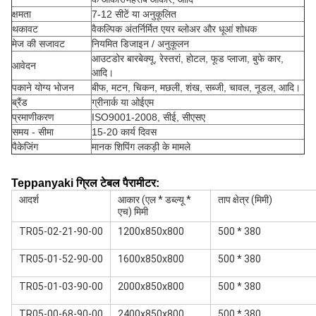
क्षमता
7-12 सीटें या अनुकूलित
थकावट
वैकल्पिक अंतर्निर्मित एयर ब्लोअर और धूआं शोधक
मेज की सजावट
नियमित डिजाइन / अनुकूलन
आउटडोर बारबेक्यू, रेस्तरां, होटल, फूड प्लाजा, बुफे कार,
आवेदन
आदि।
पकाने योग्य भोजन
बीफ, मटन, चिकन, मछली, शंख, सब्जी, चावल, नूडल, आदि।
ब्रैंड
ग्रीनार्क या ओईएम
प्रमाणीकरण
ISO9001-2008, सीई, सीएसए
समय - सीमा
15-20 कार्य दिवस
पैकेजिंग
मानक शिपिंग लकड़ी के मामले
Teppanyaki ग्रिल टेबल पैरामीटर:
आदर्श
आकार (एल * डब्ल्यू *
ताप क्षेत्र (मिमी)
एच) मिमी
TR05-02-21-90-00
1200x850x800
500 * 380
TR05-01-52-90-00
1600x850x800
500 * 380
TR05-01-03-90-00
2000x850x800
500 * 380
TR05-00-68-90-00
2400x850x800
500 * 380