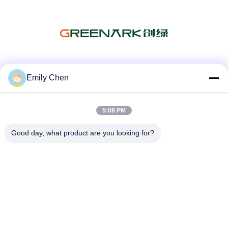
सोशल मीडिया
Emily Chen
5:08 PM
त्वरित संपर्क
Good day, what product are you looking for?
टेलीफोन
86--18964553551
ईमेल
info01@greenarkworld.com
पता
नंबर 253, ज़ुआनचुन रोड, संज़ाओ इंडस्ट्रियल पार्क, पुडोंग न्यू एरिया, शंघाई,