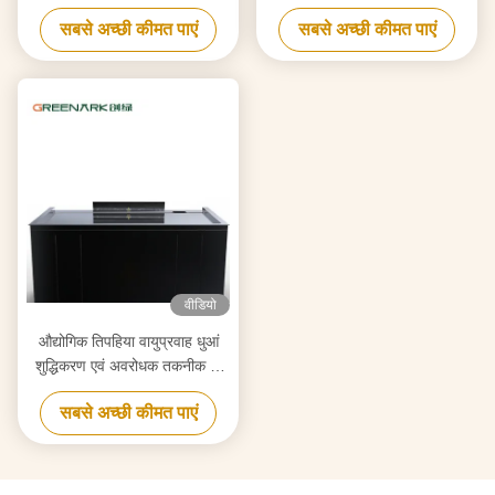
साथ बनाया विश्वसनीय Hibachi
उच्च दक्षता वाले टेपनीकी ग्रिल
सबसे अच्छी कीमत पाएं
सबसे अच्छी कीमत पाएं
ग्रिल उपकरण आपूर्तिकर्ता
वीडियो
औद्योगिक तिपहिया वायुप्रवाह धुआं
शुद्धिकरण एवं अवरोधक तकनीक के
साथ टेपन्याकी ग्रिल
सबसे अच्छी कीमत पाएं