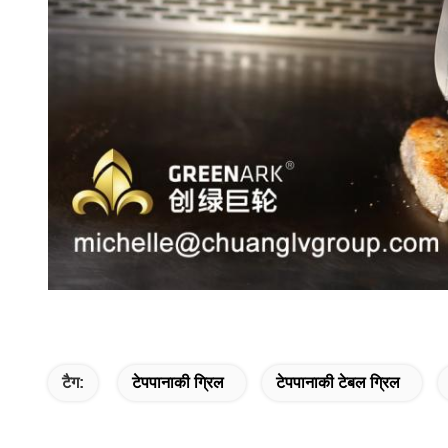
टैग:
टेपपानाकी ग्रिल
टेपपानाकी टेबल ग्रिल