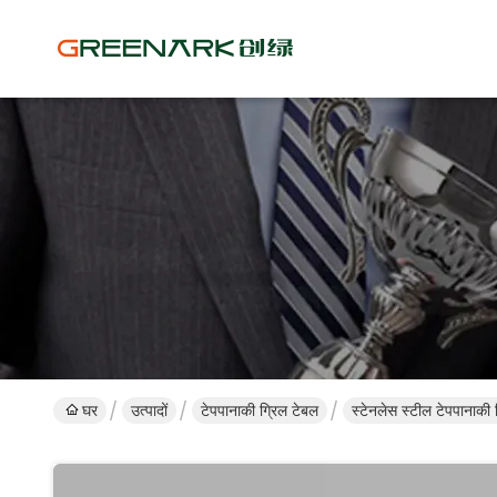
घर
उत्पादों
टेपपानाकी ग्रिल टेबल
स्टेनलेस स्टील टेपपानाकी ग