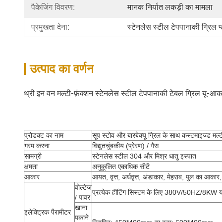
पैकेजिंग विवरण:
मानक निर्यात लकड़ी का मामला
प्रमुखता देना:
स्टेनलेस स्टील टेपपानाकी ग्रिल प्
उत्पाद का वर्णन
थ्री इन वन मल्टी-फ़ंक्शन स्टेनलेस स्टील टेपपानाकी टेबल ग्रिल यू-आक
प्रोडक्ट का नाम
सूप स्टोव और बारबेक्यू ग्रिल के साथ कस्टमाइज्ड मल्
गरम करना
विद्युतचुंबकीय (प्रेरण) / गैस
सामग्री
स्टेनलेस स्टील 304 और मिश्र धातु इस्पात
क्षमता
अनुकूलित एकाधिक सीटें
आकार
आयत, वृत्त, अर्धवृत्त, अंडाकार, मेहराब, पुल का आक
वोल्टेज
प्रत्येक हीटिंग सिस्टम के लिए 380V/50HZ/8
/ पावर
खाना
इलेक्ट्रिक पैरामीटर
पकाने