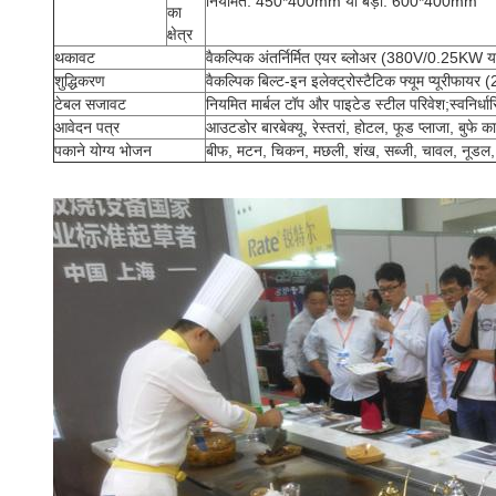
नियमित: 450*400mm या बड़ा: 600*400mm
का
क्षेत्र
थकावट
वैकल्पिक अंतर्निर्मित एयर ब्लोअर (380V/0.25K
शुद्धिकरण
वैकल्पिक बिल्ट-इन इलेक्ट्रोस्टैटिक फ्यूम प्यूरीफ
टेबल सजावट
नियमित मार्बल टॉप और पाइटेड स्टील परिवेश;स्वनिर्धा
आवेदन पत्र
आउटडोर बारबेक्यू, रेस्तरां, होटल, फूड प्लाजा, बुफे 
पकाने योग्य भोजन
बीफ, मटन, चिकन, मछली, शंख, सब्जी, चावल, नूडल