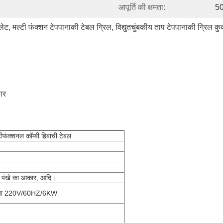
आपूर्ति की क्षमता:
50
लेट
, 
मल्टी फंक्शन टेपपानाकी टेबल ग्रिल
, 
विद्युतचुंबकीय ताप टेपपानाकी ग्रिल क
ार
टीफंक्शनल कॉम्बी हिबाची टेबल
ार, पंखे का आकार, आदि।
KW या 220V/60HZ/6KW