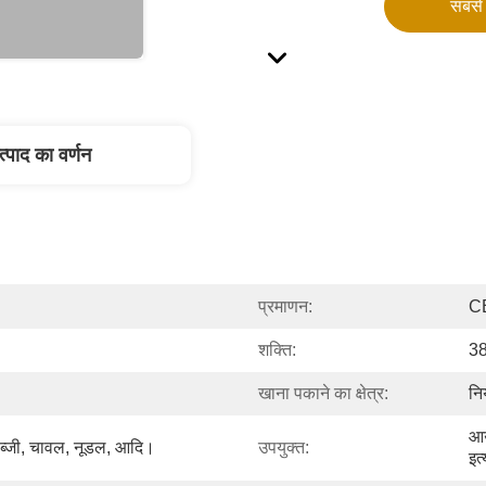
सबसे 
त्पाद का वर्णन
प्रमाणन:
C
शक्ति:
3
खाना पकाने का क्षेत्र:
नि
आउ
ब्जी, चावल, नूडल, आदि।
उपयुक्त:
इत