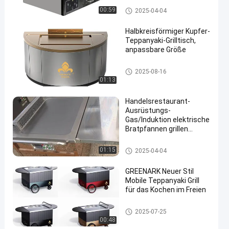
Teppanyaki-Grill-Tabelle
00:59
2025-04-04
Halbkreisförmiger Kupfer-
Teppanyaki-Grilltisch,
anpassbare Größe
Teppanyaki-Grill-Tabelle
2025-08-16
01:13
Handelsrestaurant-
Ausrüstungs-
Gas/Induktion elektrische
Bratpfannen grillen
bewegliche Teppanyaki-
Tabelle
Teppanyaki-Grill-Tabelle
01:15
2025-04-04
GREENARK Neuer Stil
Mobile Teppanyaki Grill
für das Kochen im Freien
Teppanyaki-Grill-Tabelle
2025-07-25
00:48