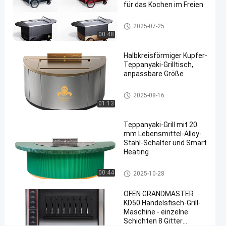
für das Kochen im Freien
Grill
#
Teppanyaki-Grill-Tabelle
2025-07-25
teppanyaki
00:48
Tabellengrill
#
Halbkreisförmiger Kupfer-
Teppanyaki-Grilltisch,
teppanyaki
anpassbare Größe
Grill
cooktop
Teppanyaki-Grill-Tabelle
2025-08-16
H
01:13
a
n
Teppanyaki-Grill mit 20
d
mm Lebensmittel-Alloy-
e
Stahl-Schalter und Smart
Heating
l
s
Teppanyaki-Grill-Tabelle
r
00:44
2025-10-28
e
s
OFEN GRANDMASTER
t
KD50 Handelsfisch-Grill-
Maschine - einzelne
a
Schichten 8 Gitter
u