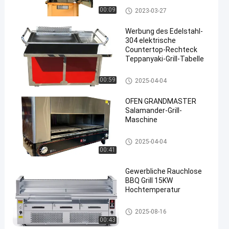
Lamm-Grill-Maschine
00:09
2023-03-27
Werbung des Edelstahl-
304 elektrische
Countertop-Rechteck
Teppanyaki-Grill-Tabelle
Teppanyaki-Grill-Tabelle
00:59
2025-04-04
OFEN GRANDMASTER
Salamander-Grill-
Maschine
Handelsgrill-Grills
2025-04-04
00:41
Gewerbliche Rauchlose
BBQ Grill 15KW
Hochtemperatur
Handelsgrill-Grills
2025-08-16
00:43