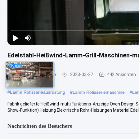
Edelstahl-Heißwind-Lamm-Grill-Maschinen-mu
Lamm-Grill-Maschine
2023-03-27
442 Ansichten
#
Lamm Rotisserieausrüstung
#
Lamm Rotisseriemaschine
#
La
Fabrik gelieferte Heißwind-multi Funktions-Anzeige Oven Design
Show-Funktion) Heizung Elektrische Rohr-Heizungen Material Edelst
Nachrichten des Besuchers