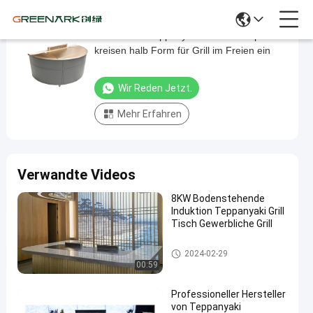
Elektrischer Teppanyaki-Grill Cooktop
Elektrischer
kreisen halb Form für Grill im Freien ein
Teppanyaki-
Grill
Wir Reden Jetzt.
Cooktop
Mehr Erfahren
kreisen
halb
Form
Verwandte Videos
für
Grill
8KW Bodenstehende
Induktion Teppanyaki Grill
im
Tisch Gewerbliche Grill
Freien
Teppanyaki-Grill-Tabelle
ein
2024-02-29
00:59
Wir Reden
2025-
573
Teppanyaki-
Professioneller Hersteller
Jetzt.
Grill-Tabelle
05-24
Ansichten
von Teppanyaki
Teilen