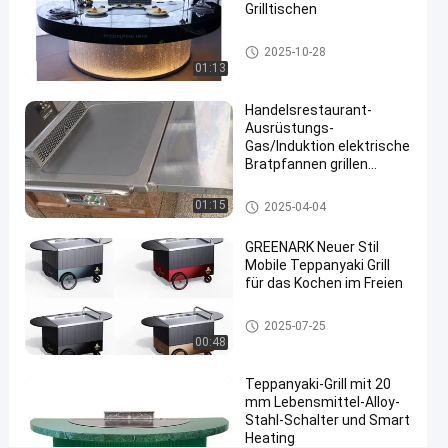
Grilltischen
#
Teppanyaki-Grill-Tabelle
2025-10-28
errichtet in
01:13
teppanyaki
Grill
Handelsrestaurant-
#
Ausrüstungs-
Gas/Induktion elektrische
teppanyaki
Bratpfannen grillen
Tabellengrill
bewegliche Teppanyaki-
#
Tabelle
Teppanyaki-Grill-Tabelle
01:15
2025-04-04
teppanyaki
Grill
GREENARK Neuer Stil
cooktop
Mobile Teppanyaki Grill
für das Kochen im Freien
H
a
Teppanyaki-Grill-Tabelle
l
2025-07-25
00:48
b
r
Teppanyaki-Grill mit 20
u
mm Lebensmittel-Alloy-
n
Stahl-Schalter und Smart
d
Heating
r