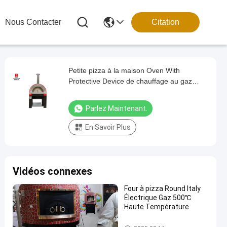
Nous Contacter
Citation
Petite pizza à la maison Oven With
Protective Device de chauffage au gaz
d'utilisation
Parlez Maintenant.
En Savoir Plus
Vidéos connexes
Four à pizza Round Italy
Électrique Gaz 500℃
Haute Température
Four de pizza de l'Italie