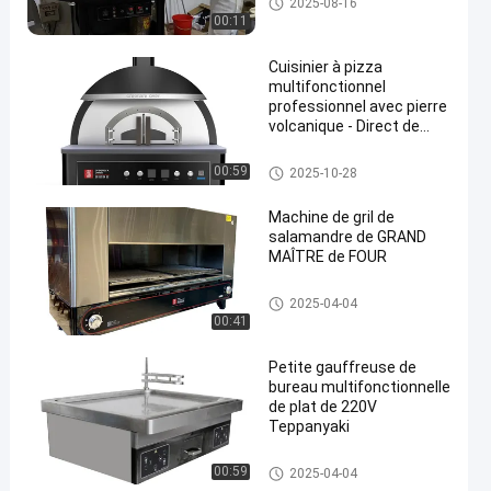
2025-08-16
00:11
Cuisinier à pizza
multifonctionnel
professionnel avec pierre
volcanique - Direct de
l'usine, certifié CE et
ISO9001
Four de pizza de l'Italie
00:59
2025-10-28
Machine de gril de
salamandre de GRAND
MAÎTRE de FOUR
Grils commerciaux de barbecu
2025-04-04
e
00:41
Petite gauffreuse de
bureau multifonctionnelle
de plat de 220V
Teppanyaki
Tableau de gril de Teppanyaki
00:59
2025-04-04