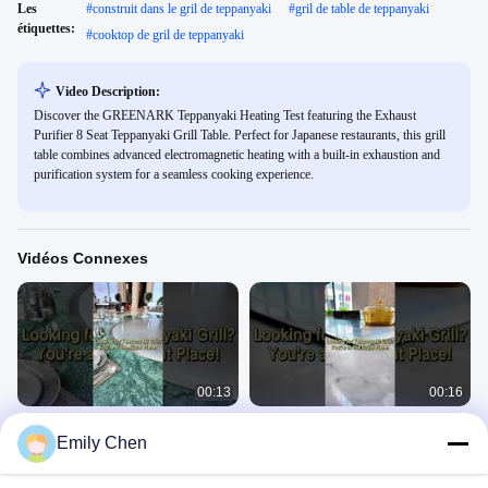
Les
#
construit dans le gril de teppanyaki
#
gril de table de teppanyaki
étiquettes:
#
cooktop de gril de teppanyaki
Video Description:
Discover the GREENARK Teppanyaki Heating Test featuring the Exhaust
Purifier 8 Seat Teppanyaki Grill Table. Perfect for Japanese restaurants, this grill
table combines advanced electromagnetic heating with a built-in exhaustion and
purification system for a seamless cooking experience.
Vidéos Connexes
00:13
00:16
Présentez un superbe grill
Faites de votre grill une pièce
Emily Chen
Teppanyaki
maîtresse.
Teppanyaki Grill Table
Teppanyaki Grill Table
September 24, 2025
September 24, 2025