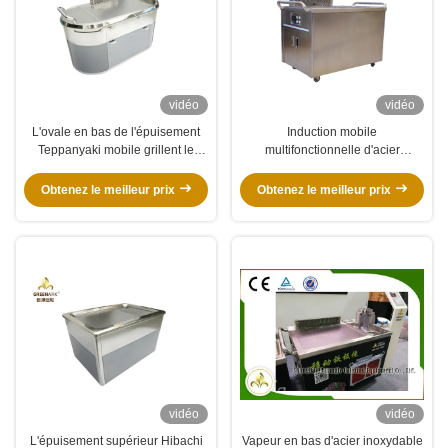
vidéo
vidéo
L'ovale en bas de l'épuisement
Induction mobile
Teppanyaki mobile grillent le
multifonctionnelle d'acier
Tableau électromagnétique de
inoxydable de gril de Tableau de
Hibachi avec la purification
Teppanyaki
Obtenez le meilleur prix
Obtenez le meilleur prix
vidéo
vidéo
L'épuisement supérieur Hibachi
Vapeur en bas d'acier inoxydable