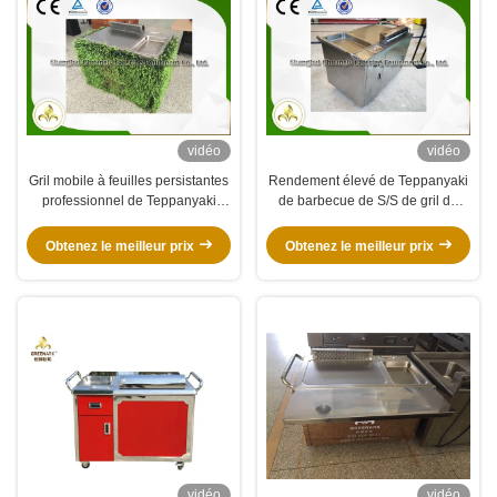
vidéo
vidéo
Gril mobile à feuilles persistantes
Rendement élevé de Teppanyaki
professionnel de Teppanyaki
de barbecue de S/S de gril de
pour l'épuisement de frais
gauffreuse extérieure mobile de
généraux de bifteck
surface plane
Obtenez le meilleur prix
Obtenez le meilleur prix
vidéo
vidéo