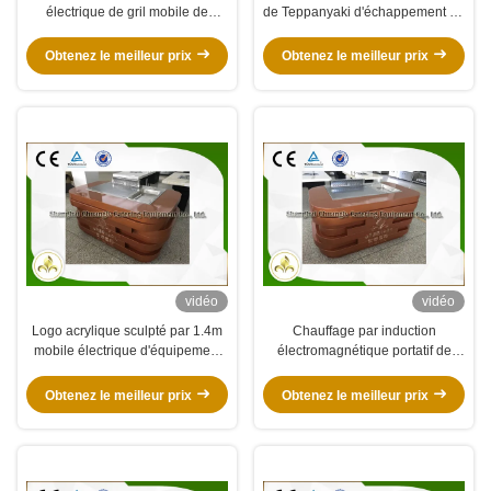
électrique de gril mobile de
de Teppanyaki d'échappement de
Teppanyaki de rectangle grillent
gril de Tableau de mobile
faire cuire le bifteck
électrique mobile de tube
Obtenez le meilleur prix
Obtenez le meilleur prix
vidéo
vidéo
Logo acrylique sculpté par 1.4m
Chauffage par induction
mobile électrique d'équipement
électromagnétique portatif de
de gril de Teppanyaki
Tableau de Hibachi de gril mobile
de Teppanyaki
Obtenez le meilleur prix
Obtenez le meilleur prix