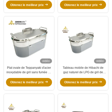
poissons de poulet de mouton
Obtenez le meilleur prix
Obtenez le meilleur prix
vidéo
vidéo
Plat ovale de Teppanyaki d'acier
Tableau mobile de Hibachi de
inoxydable de gril sans fumée de
gaz naturel de LPG de gril de
BARBECUE
Teppanyaki d'épuisement ovale
vers le bas avec la purification
Obtenez le meilleur prix
Obtenez le meilleur prix