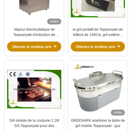
vidéo
Vapeur électrostatique de
le gril portatif de Teppanyaki de
Teppanyaki d'induction de
bifteck de 140Cm, gril extérieur
Tableau mobile de gril en bas de
de surface plane a adapté le logo
l'épuisement
aux besoins du client
Obtenez le meilleur prix
Obtenez le meilleur prix
vidéo
Gril mobile de la coutume 1.1M
GREENARK améliorer la table de
S/S Teppanyaki pour des
gril mobile Teppanyaki - gaz
mollusques et crustacés de