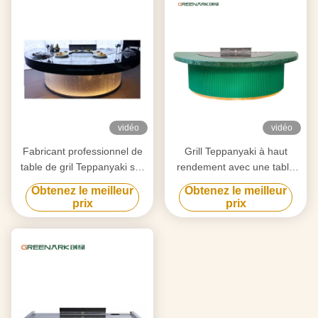
vidéo
vidéo
Fabricant professionnel de
Grill Teppanyaki à haut
table de gril Teppanyaki sur
rendement avec une table
mesure avec design gratuit
de 20 mm en acier allié de
Obtenez le meilleur
Obtenez le meilleur
fournisseur fiable
qualité alimentaire et un
prix
prix
d'équipement de gril Hibachi
chauffage intelligent