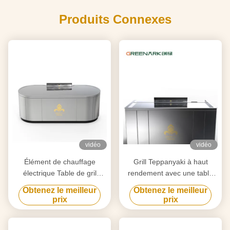
Produits Connexes
vidéo
vidéo
Élément de chauffage
Grill Teppanyaki à haut
électrique Table de gril
rendement avec une table
Teppanyaki pour la
de 20 mm en acier allié de
Obtenez le meilleur
Obtenez le meilleur
purification personnalisée
qualité alimentaire et un
prix
prix
selon vos besoins
chauffage intelligent