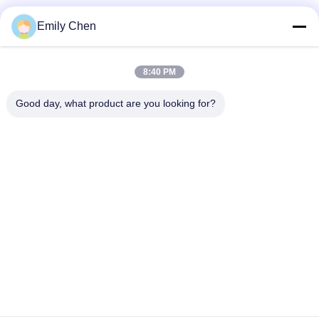
Les réseaux sociaux
Emily Chen
8:40 PM
Contactez rapidement
Good day, what product are you looking for?
Télégramme
86--18964553551
E-mail
info01@greenarkworld.com
Adresse
No. 253, route de Xuanchun, parc industriel de Sanzao,
nouvelle région de Pudong, Changhaï, Chine 201314
Politique de confidentialité
|
Plan du site
Chine Bonne qualité Tableau de gril de Teppanyaki Le