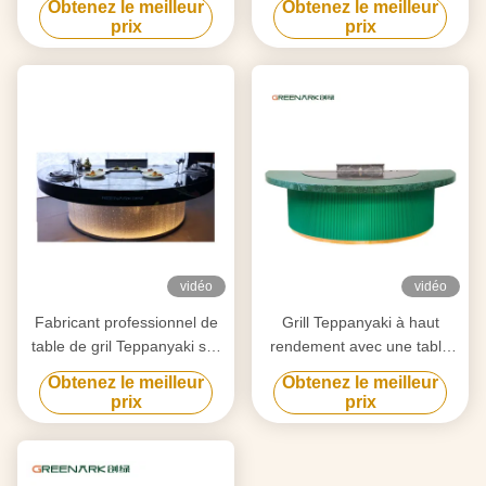
Obtenez le meilleur
Obtenez le meilleur
purification personnalisée
qualité alimentaire et un
prix
prix
selon vos besoins
chauffage intelligent
vidéo
vidéo
Fabricant professionnel de
Grill Teppanyaki à haut
table de gril Teppanyaki sur
rendement avec une table
mesure avec design gratuit
de 20 mm en acier allié de
Obtenez le meilleur
Obtenez le meilleur
fournisseur fiable
qualité alimentaire et un
prix
prix
d'équipement de gril Hibachi
chauffage intelligent