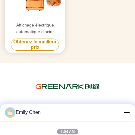
Affichage électrique
automatique d'acier
inoxydable de machine de
Obtenez le meilleur
gril d'agneau de commande
prix
numérique
Les réseaux sociaux
Emily Chen
5:04 AM