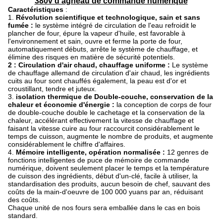
380v d'agneau de commande numérique
Caractéristiques
:
1.
Révolution scientifique et technologique, sain et sans
fumée :
le système intégré de circulation de l'eau refroidit le
plancher de four, épure la vapeur d'huile, est favorable à
l'environnement et sain, ouvre et ferme la porte de four,
automatiquement débuts, arrête le système de chauffage, et
élimine des risques en matière de sécurité potentiels.
2 : Circulation d'air chaud, chauffage uniforme :
Le système
de chauffage allemand de circulation d'air chaud, les ingrédients
cuits au four sont chauffés également, la peau est d'or et
croustillant, tendre et juteux.
3.
isolation thermique de Double-couche, conservation de la
chaleur et économie d'énergie :
la conception de corps de four
de double-couche double le cachetage et la conservation de la
chaleur, accélérant effectivement la vitesse de chauffage et
faisant la vitesse cuire au four raccourcit considérablement le
temps de cuisson, augmente le nombre de produits, et augmente
considérablement le chiffre d'affaires.
4.
Mémoire intelligente, opération normalisée :
12 genres de
fonctions intelligentes de puce de mémoire de commande
numérique, doivent seulement placer le temps et la température
de cuisson des ingrédients, début d'un-clé, facile à utiliser, la
standardisation des produits, aucun besoin de chef, sauvant des
coûts de la main-d'oeuvre de 100 000 yuans par an, réduisant
des coûts.
Chaque unité de nos fours sera emballée dans le cas en bois
standard.