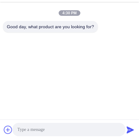
4:30 PM
Contactez rapidement
Good day, what product are you looking for?
Télégramme
86--18964553551
E-mail
info01@greenarkworld.com
Adresse
No. 253, route de Xuanchun, parc industriel de Sanzao,
nouvelle région de Pudong, Changhaï, Chine 201314
Politique de confidentialité
|
Plan du site
Chine Bonne qualité Tableau de gril de Teppanyaki Le
fournisseur. 2016-2026 Shanghai Chuanglv Catering Equipment
Co., Ltd Tous les droits réservés.