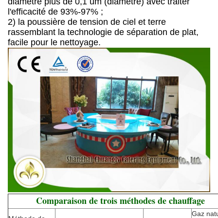
diamètre plus de 0,1 um (diamètre) avec traiter
l'efficacité de 93%-97% ;
2) la poussière de tension de ciel et terre
rassemblant la technologie de séparation de plat,
facile pour le nettoyage.
Comparaison de trois méthodes de chauffage
Gaz natu