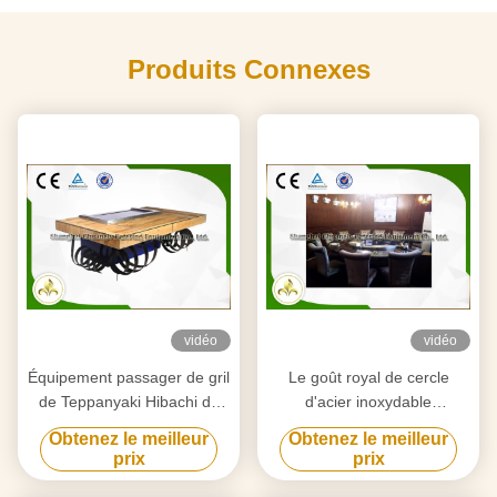
Produits Connexes
vidéo
vidéo
Équipement passager de gril
Le goût royal de cercle
de Teppanyaki Hibachi de
d'acier inoxydable
périodes, Tableau de gril de
Teppanyaki de Tableau
Obtenez le meilleur
Obtenez le meilleur
restaurant japonais
professionnel de gril a conçu
prix
prix