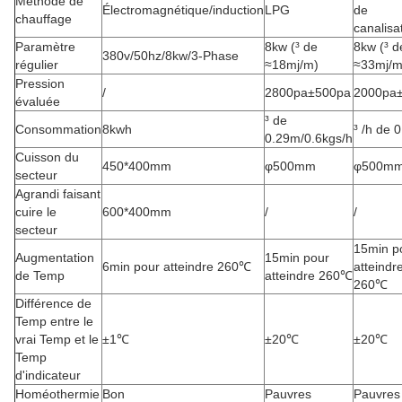
Méthode de
Électromagnétique/induction
LPG
de
chauffage
canalisa
Paramètre
8kw (³ de
8kw (³ d
380v/50hz/8kw/3-Phase
régulier
≈18mj/m)
≈33mj/m
Pression
/
2800pa±500pa
2000pa
évaluée
³ de
Consommation
8kwh
³ /h de 
0.29m/0.6kgs/h
Cuisson du
450*400mm
φ500mm
φ500m
secteur
Agrandi faisant
cuire le
600*400mm
/
/
secteur
15min p
Augmentation
15min pour
6min pour atteindre 260℃
atteindr
de Temp
atteindre 260℃
260℃
Différence de
Temp entre le
vrai Temp et le
±1℃
±20℃
±20℃
Temp
d'indicateur
Homéothermie
Bon
Pauvres
Pauvres