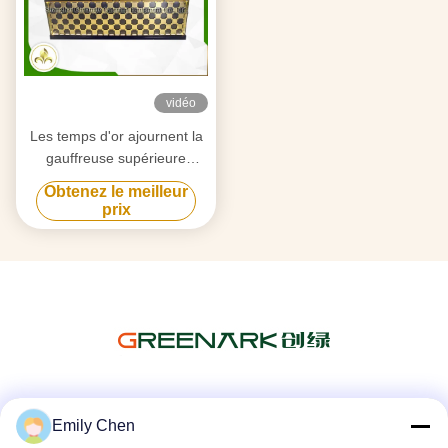
vidéo
Les temps d'or ajournent la
gauffreuse supérieure
Teppan Yaki grillent l'acier
Obtenez le meilleur
inoxydable 304/matériel
prix
acier allié
Les réseaux sociaux
Emily Chen