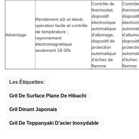
Contrôle de
Contrôle
thermostat,
thermost
dispositif
dispositi
Rendement sûr et élevé,
électronique
électron
opération facile et contrôle
automatique
automat
de température ;
Adventage
d'allumage,
d'alluma
rayonnement
dispositif de
dispositi
électromagnétique
protection
protecti
seulement 18-30k
automatique
automat
d'échec de
d'échec
flamme
flamme
Les Étiquettes:
Gril De Surface Plane De Hibachi
Gril Dinant Japonais
Gril De Teppanyaki D'acier Inoxydable