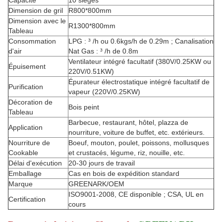
Capacité
10 sièges
Dimension de gril
R800*800mm
Dimension avec le
R1300*800mm
Tableau
Consommation
LPG : ³ /h ou 0.6kgs/h de 0.29m ; Canalisation
d'air
Nat Gas : ³ /h de 0.8m
Ventilateur intégré facultatif (380V/0.25KW ou
Épuisement
220V/0.51KW)
Épurateur électrostatique intégré facultatif de
Purification
vapeur (220V/0.25KW)
Décoration de
Bois peint
Tableau
Barbecue, restaurant, hôtel, plazza de
Application
nourriture, voiture de buffet, etc. extérieurs.
Nourriture de
Boeuf, mouton, poulet, poissons, mollusques
Cookable
et crustacés, légume, riz, nouille, etc.
Délai d'exécution
20-30 jours de travail
Emballage
Cas en bois de expédition standard
Marque
GREENARK/OEM
ISO9001-2008, CE disponible ; CSA, UL en
Certification
cours