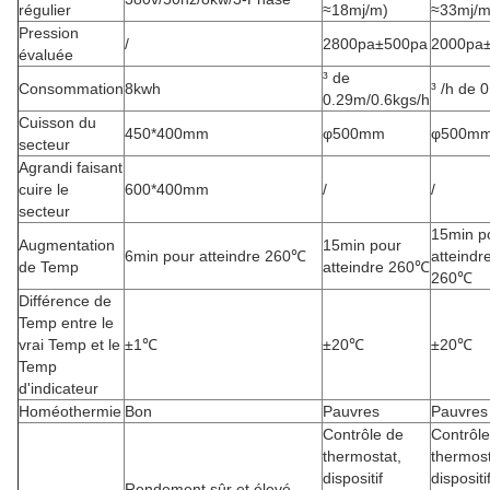
régulier
≈18mj/m)
≈33mj/m
Pression
/
2800pa±500pa
2000pa
évaluée
³ de
Consommation
8kwh
³ /h de 
0.29m/0.6kgs/h
Cuisson du
450*400mm
φ500mm
φ500m
secteur
Agrandi faisant
cuire le
600*400mm
/
/
secteur
15min p
Augmentation
15min pour
6min pour atteindre 260℃
atteindr
de Temp
atteindre 260℃
260℃
Différence de
Temp entre le
vrai Temp et le
±1℃
±20℃
±20℃
Temp
d'indicateur
Homéothermie
Bon
Pauvres
Pauvres
Contrôle de
Contrôle
thermostat,
thermost
dispositif
dispositi
Rendement sûr et élevé,