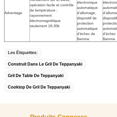
électronique
électron
opération facile et contrôle
automatique
automat
de température ;
Adventage
d'allumage,
d'alluma
rayonnement
dispositif de
dispositi
électromagnétique
protection
protecti
seulement 18-30k
automatique
automat
d'échec de
d'échec
flamme
flamme
Les Étiquettes:
Construit Dans Le Gril De Teppanyaki
Gril De Table De Teppanyaki
Cooktop De Gril De Teppanyaki
Produits Connexes