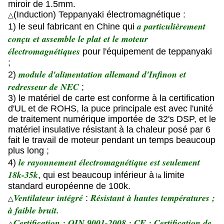
miroir de 1.5mm.
(Induction) Teppanyaki électromagnétique :
△
a particulièrement
1) le seul fabricant en Chine qui
conçu et assemble le plat et le moteur
électromagnétiques
pour l'équipement de teppanyaki
;
module d'alimentation allemand d'Infinon et
2)
redresseur de NEC
;
3) le matériel de carte est conforme à la certification
d'UL et de ROHS, la puce principale est avec l'unité
de traitement numérique importée de 32's DSP, et le
matériel insulative résistant à la chaleur posé par 6
fait le travail de moteur pendant un temps beaucoup
plus long ;
le rayonnement électromagnétique est seulement
4)
18k-35k
, qui est beaucoup inférieur à
limite
la
standard européenne de 100k.
Ventilateur intégré
Résistant à hautes températures ;
:
△
à faible bruit.
Certification : OIN 9001-2008 ; CE ; Certification de
△