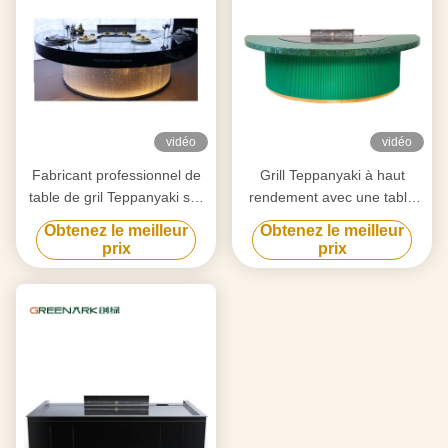
vidéo
vidéo
Fabricant professionnel de
Grill Teppanyaki à haut
table de gril Teppanyaki sur
rendement avec une table
mesure avec design gratuit
de 20 mm en acier allié de
Obtenez le meilleur
Obtenez le meilleur
fournisseur fiable
qualité alimentaire et un
prix
prix
d'équipement de gril Hibachi
chauffage intelligent