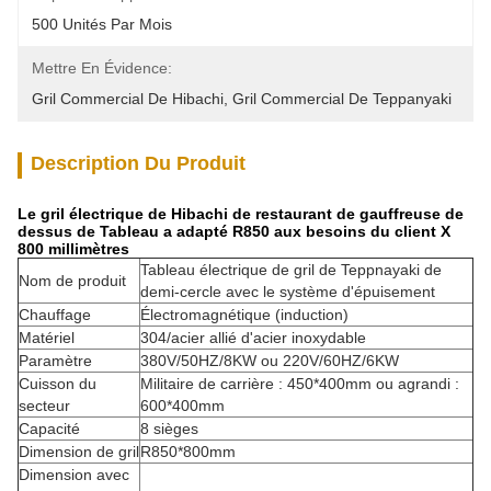
500 Unités Par Mois
Mettre En Évidence:
Gril Commercial De Hibachi
, 
Gril Commercial De Teppanyaki
Description Du Produit
Le gril électrique de Hibachi de restaurant de gauffreuse de
dessus de Tableau a adapté R850 aux besoins du client X
800 millimètres
Tableau électrique de gril de Teppnayaki de
Nom de produit
demi-cercle avec le système d'épuisement
Chauffage
Électromagnétique (induction)
Matériel
304/acier allié d'acier inoxydable
Paramètre
380V/50HZ/8KW ou 220V/60HZ/6KW
Cuisson du
Militaire de carrière : 450*400mm ou agrandi :
secteur
600*400mm
Capacité
8 sièges
Dimension de gril
R850*800mm
Dimension avec