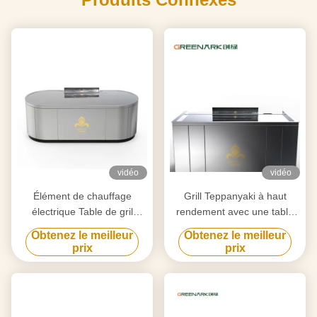
vidéo
vidéo
Élément de chauffage
Grill Teppanyaki à haut
électrique Table de gril
rendement avec une table
Teppanyaki pour la
de 20 mm en acier allié de
Obtenez le meilleur
Obtenez le meilleur
purification personnalisée
qualité alimentaire et un
prix
prix
selon vos besoins
chauffage intelligent