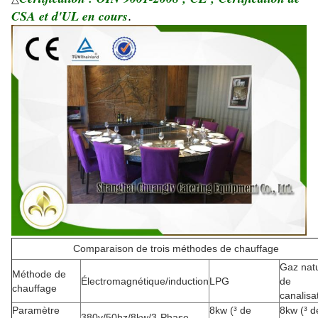
CSA et d'UL en cours
.
Comparaison de trois méthodes de chauffage
Gaz natu
Méthode de
Électromagnétique/induction
LPG
de
chauffage
canalisa
Paramètre
8kw (³ de
8kw (³ d
380v/50hz/8kw/3-Phase