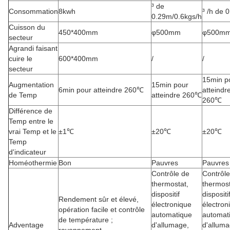
³ de
Consommation
8kwh
³ /h de 
0.29m/0.6kgs/h
Cuisson du
450*400mm
φ500mm
φ500m
secteur
Agrandi faisant
cuire le
600*400mm
/
/
secteur
15min p
Augmentation
15min pour
6min pour atteindre 260℃
atteindr
de Temp
atteindre 260℃
260℃
Différence de
Temp entre le
vrai Temp et le
±1℃
±20℃
±20℃
Temp
d'indicateur
Homéothermie
Bon
Pauvres
Pauvres
Contrôle de
Contrôle
thermostat,
thermost
dispositif
dispositi
Rendement sûr et élevé,
électronique
électron
opération facile et contrôle
automatique
automat
de température ;
Adventage
d'allumage,
d'alluma
rayonnement