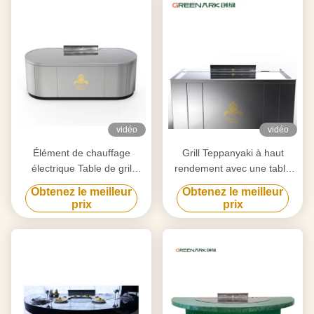
vidéo
vidéo
Élément de chauffage
Grill Teppanyaki à haut
électrique Table de gril
rendement avec une table
Teppanyaki pour la
de 20 mm en acier allié de
Obtenez le meilleur
Obtenez le meilleur
purification personnalisée
qualité alimentaire et un
prix
prix
selon vos besoins
chauffage intelligent