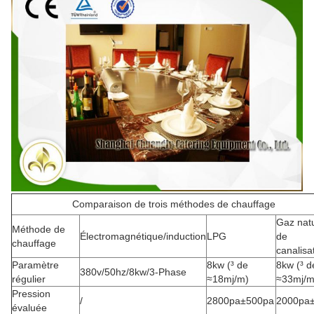
Comparaison de trois méthodes de chauffage
Gaz natu
Méthode de
Électromagnétique/induction
LPG
de
chauffage
canalisa
Paramètre
8kw (³ de
8kw (³ d
380v/50hz/8kw/3-Phase
régulier
≈18mj/m)
≈33mj/m
Pression
/
2800pa±500pa
2000pa
évaluée