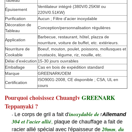
Tableau
Ventilateur intégré (380V/0.25KW ou
Épuisement
220V/0.51KW)
Purification
Aucun ; Filtre d'acier inoxydable
Décoration de
Conception/personnalisation régulières
Tableau
Barbecue, restaurant, hôtel, plazza de
Application
nourriture, voiture de buffet, etc. extérieurs.
Nourriture de
Boeuf, mouton, poulet, poissons, mollusques et
Cookable
crustacés, légume, riz, nouille, etc.
Délai d'exécution
15-30 jours ouvrables
Emballage
Cas en bois de expédition standard
Marque
GREENARK/OEM
ISO9001-2008, CE disponible ; CSA, UL en
Certification
cours
Pourquoi choisissez Chuanglv
GREENARK
Teppanyaki ?
inoxydable de
Le corps de gril a fait d'
Allemand
-
l'
304 et l'acier allié
,
plaque de chauffage a fait de
20mm
,
du
acier allié spécial avec l'épaisseur de
l'