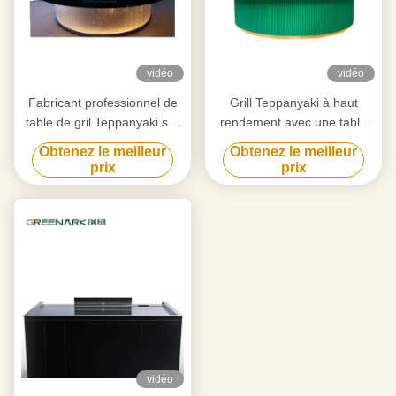
vidéo
vidéo
Fabricant professionnel de
Grill Teppanyaki à haut
table de gril Teppanyaki sur
rendement avec une table
mesure avec design gratuit
de 20 mm en acier allié de
Obtenez le meilleur
Obtenez le meilleur
fournisseur fiable
qualité alimentaire et un
prix
prix
d'équipement de gril Hibachi
chauffage intelligent
vidéo