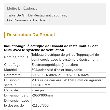
Mettre En Évidence:
Table De Gril De Restaurant Japonais
, 
Gril Commercial De Hibachi
Description Du Produit
Induction/gril électrique de Hibachi de restaurant 7 Seat
R650 avec le système de ventilation
Tableau électrique de gril de Teppnayaki de
Nom de produit
demi-cercle avec le système d'épuisement
Chauffage
Électromagnétique (induction)
Matériel
304/acier allié d'acier inoxydable
Paramètre
380V/50HZ/8KW ou 220V/60HZ/6KW
Cuisson du
Militaire de carrière : 450*400mm ou agrandi :
secteur
600*400mm
Capacité
7 sièges
Dimension de gril
R650*800mm
Dimension avec
le dessus de
R1150*800mm