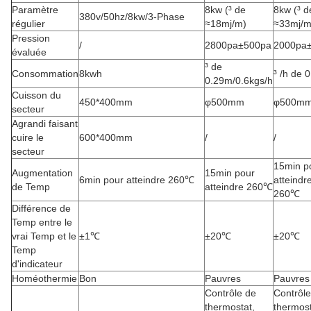
Paramètre
8kw (³ de
8kw (³ d
380v/50hz/8kw/3-Phase
régulier
≈18mj/m)
≈33mj/m
Pression
/
2800pa±500pa
2000pa
évaluée
³ de
Consommation
8kwh
³ /h de 
0.29m/0.6kgs/h
Cuisson du
450*400mm
φ500mm
φ500m
secteur
Agrandi faisant
cuire le
600*400mm
/
/
secteur
15min p
Augmentation
15min pour
6min pour atteindre 260℃
atteindr
de Temp
atteindre 260℃
260℃
Différence de
Temp entre le
vrai Temp et le
±1℃
±20℃
±20℃
Temp
d'indicateur
Homéothermie
Bon
Pauvres
Pauvres
Contrôle de
Contrôle
thermostat,
thermost