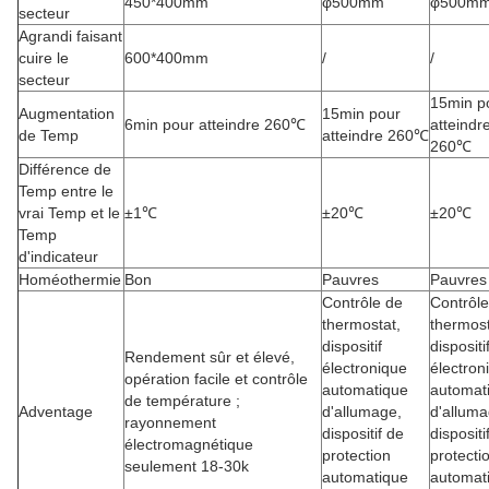
450*400mm
φ500mm
φ500m
secteur
Agrandi faisant
cuire le
600*400mm
/
/
secteur
15min p
Augmentation
15min pour
6min pour atteindre 260℃
atteindr
de Temp
atteindre 260℃
260℃
Différence de
Temp entre le
vrai Temp et le
±1℃
±20℃
±20℃
Temp
d'indicateur
Homéothermie
Bon
Pauvres
Pauvres
Contrôle de
Contrôle
thermostat,
thermost
dispositif
dispositi
Rendement sûr et élevé,
électronique
électron
opération facile et contrôle
automatique
automat
de température ;
Adventage
d'allumage,
d'alluma
rayonnement
dispositif de
dispositi
électromagnétique
protection
protecti
seulement 18-30k
automatique
automat