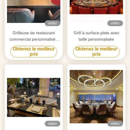
vidéo
vidéo
Grilleuse de restaurant
Grill à surface plate avec
commercial personnalisée
taille personnalisée
pour le barbecue et la
Obtenez le meilleur
Obtenez le meilleur
cuisson en intérieur
prix
prix
vidéo
vidéo