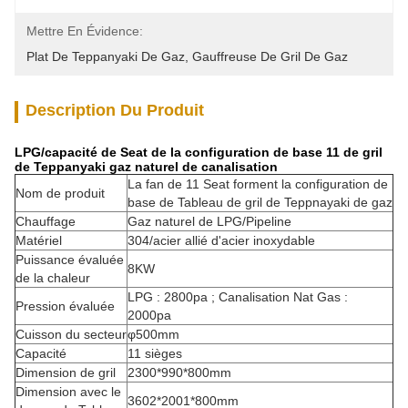
Mettre En Évidence:
Plat De Teppanyaki De Gaz
, 
Gauffreuse De Gril De Gaz
Description Du Produit
LPG/capacité de Seat de la configuration de base 11 de gril
de Teppanyaki gaz naturel de canalisation
La fan de 11 Seat forment la configuration de
Nom de produit
base de Tableau de gril de Teppnayaki de gaz
Chauffage
Gaz naturel de LPG/Pipeline
Matériel
304/acier allié d'acier inoxydable
Puissance évaluée
8KW
de la chaleur
LPG : 2800pa ; Canalisation Nat Gas :
Pression évaluée
2000pa
Cuisson du secteur
φ500mm
Capacité
11 sièges
Dimension de gril
2300*990*800mm
Dimension avec le
3602*2001*800mm