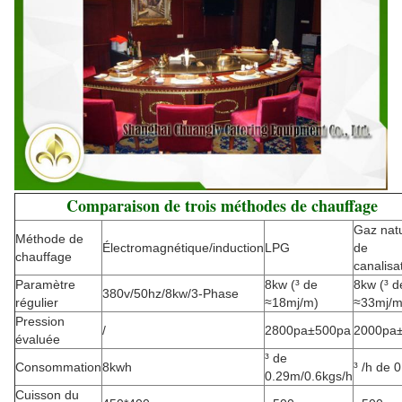
Comparaison de trois méthodes de chauffage
Gaz natu
Méthode de
Électromagnétique/induction
LPG
de
chauffage
canalisa
Paramètre
8kw (³ de
8kw (³ d
380v/50hz/8kw/3-Phase
régulier
≈18mj/m)
≈33mj/m
Pression
/
2800pa±500pa
2000pa
évaluée
³ de
Consommation
8kwh
³ /h de 
0.29m/0.6kgs/h
Cuisson du