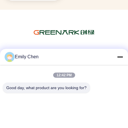
Les réseaux sociaux
Emily Chen
12:42 PM
Contactez rapidement
Good day, what product are you looking for?
Télégramme
86--18964553551
E-mail
info01@greenarkworld.com