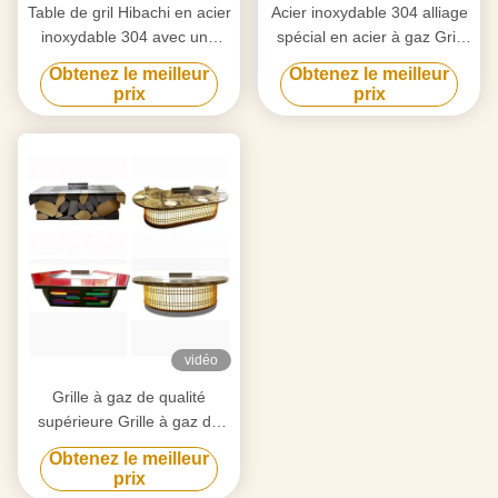
Table de gril Hibachi en acier
Acier inoxydable 304 alliage
inoxydable 304 avec une
spécial en acier à gaz Grill
surface de cuisson de
Teppanyaki Plage de
Obtenez le meilleur
Obtenez le meilleur
500x380 mm
température 50-300C 2 ans
prix
prix
vidéo
Grille à gaz de qualité
supérieure Grille à gaz de
qualité supérieure Grille à
Obtenez le meilleur
surface plate Plage de
prix
température 50-300C