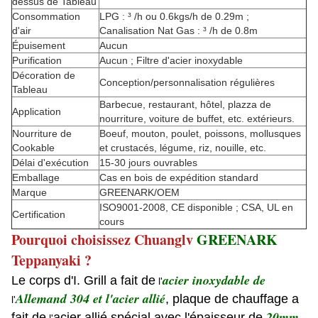
dessus de Tableau
Consommation
LPG : ³ /h ou 0.6kgs/h de 0.29m ;
d'air
Canalisation Nat Gas : ³ /h de 0.8m
Épuisement
Aucun
Purification
Aucun ; Filtre d'acier inoxydable
Décoration de
Conception/personnalisation régulières
Tableau
Barbecue, restaurant, hôtel, plazza de
Application
nourriture, voiture de buffet, etc. extérieurs.
Nourriture de
Boeuf, mouton, poulet, poissons, mollusques
Cookable
et crustacés, légume, riz, nouille, etc.
Délai d'exécution
15-30 jours ouvrables
Emballage
Cas en bois de expédition standard
Marque
GREENARK/OEM
ISO9001-2008, CE disponible ; CSA, UL en
Certification
cours
Pourquoi choisissez Chuanglv
GREENARK
Teppanyaki ?
acier inoxydable de
Le corps d'I. Grill a fait de
l'
Allemand 304 et l'acier allié
, plaque de chauffage a
l'
20mm
,
fait de
acier allié spécial avec l'épaisseur de