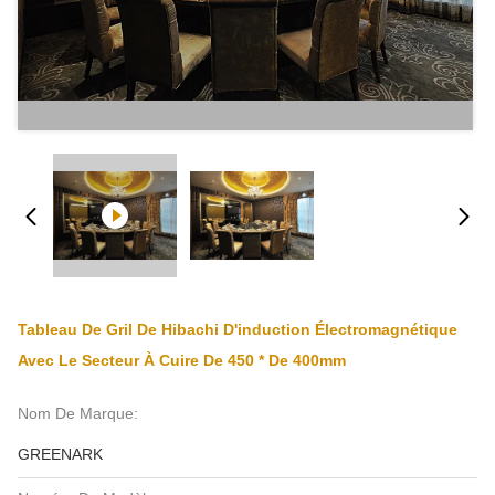
Tableau De Gril De Hibachi D'induction Électromagnétique
Avec Le Secteur À Cuire De 450 * De 400mm
Nom De Marque:
GREENARK