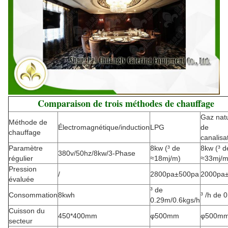
Comparaison de trois méthodes de chauffage
Gaz natu
Méthode de
Électromagnétique/induction
LPG
de
chauffage
canalisa
Paramètre
8kw (³ de
8kw (³ d
380v/50hz/8kw/3-Phase
régulier
≈18mj/m)
≈33mj/m
Pression
/
2800pa±500pa
2000pa
évaluée
³ de
Consommation
8kwh
³ /h de 
0.29m/0.6kgs/h
Cuisson du
450*400mm
φ500mm
φ500m
secteur