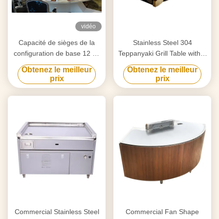
vidéo
Capacité de sièges de la
Stainless Steel 304
configuration de base 12 de
Teppanyaki Grill Table with 8
Tableau de gril de
Seats and Customized
Obtenez le meilleur
Obtenez le meilleur
Teppanyaki Hibachi de
20mm Thick Food-Grade
prix
prix
cercle
Special Alloy Steel
Commercial Stainless Steel
Commercial Fan Shape