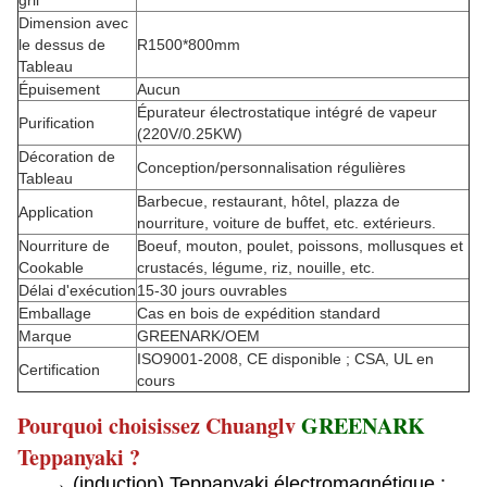
gril
Dimension avec
le dessus de
R1500*800mm
Tableau
Épuisement
Aucun
Épurateur électrostatique intégré de vapeur
Purification
(220V/0.25KW)
Décoration de
Conception/personnalisation régulières
Tableau
Barbecue, restaurant, hôtel, plazza de
Application
nourriture, voiture de buffet, etc. extérieurs.
Nourriture de
Boeuf, mouton, poulet, poissons, mollusques et
Cookable
crustacés, légume, riz, nouille, etc.
Délai d'exécution
15-30 jours ouvrables
Emballage
Cas en bois de expédition standard
Marque
GREENARK/OEM
ISO9001-2008, CE disponible ; CSA, UL en
Certification
cours
Pourquoi choisissez Chuanglv
GREENARK
Teppanyaki ?
→ (induction) Teppanyaki électromagnétique :