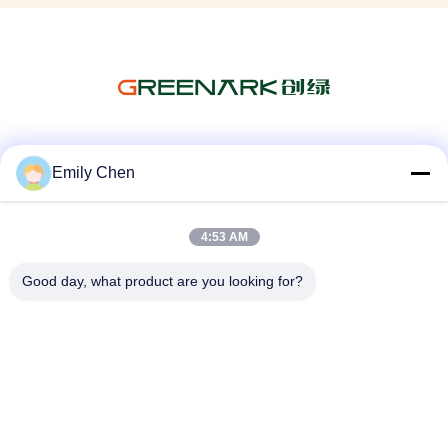
Les réseaux sociaux
Emily Chen
4:53 AM
Contactez rapidement
Good day, what product are you looking for?
Télégramme
86--18964553551
E-mail
info01@greenarkworld.com
Adresse