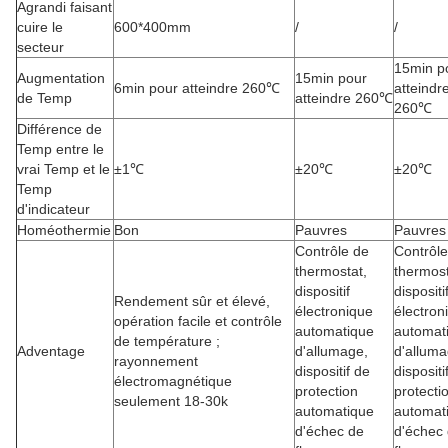
Agrandi faisant
cuire le
600*400mm
/
/
secteur
15min p
Augmentation
15min pour
6min pour atteindre 260℃
atteindr
de Temp
atteindre 260℃
260℃
Différence de
Temp entre le
vrai Temp et le
±1℃
±20℃
±20℃
Temp
d'indicateur
Homéothermie
Bon
Pauvres
Pauvres
Contrôle de
Contrôle
thermostat,
thermost
dispositif
dispositi
Rendement sûr et élevé,
électronique
électron
opération facile et contrôle
automatique
automat
de température ;
Adventage
d'allumage,
d'alluma
rayonnement
dispositif de
dispositi
électromagnétique
protection
protecti
seulement 18-30k
automatique
automat
d'échec de
d'échec