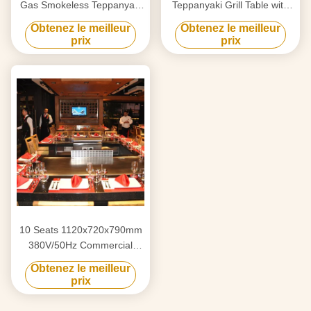
Gas Smokeless Teppanyaki
Teppanyaki Grill Table with
Grill Table with 8000W
220-240 V 380 V 8000w
Obtenez le meilleur
Obtenez le meilleur
Power and 220-240V/380V
Power for Restaurant &
prix
prix
Voltage
Hotel
10 Seats 1120x720x790mm
380V/50Hz Commercial
Teppanyaki Grill Table with
Obtenez le meilleur
Stainless Steel 304
prix
Construction