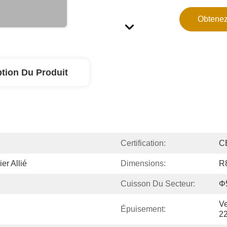
Obtenez
ption Du Produit
Certification:
C
er Allié
Dimensions:
R
Cuisson Du Secteur:
Φ
Ve
Épuisement:
2