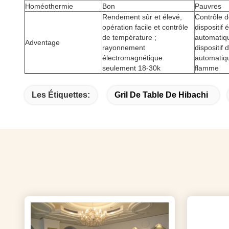
Homéothermie
Bon
Pauvres
Rendement sûr et élevé,
Contrôle d
opération facile et contrôle
dispositif 
de température ;
automatiq
Adventage
rayonnement
dispositif 
électromagnétique
automatiq
seulement 18-30k
flamme
Les Étiquettes:
Gril De Table De Hibachi