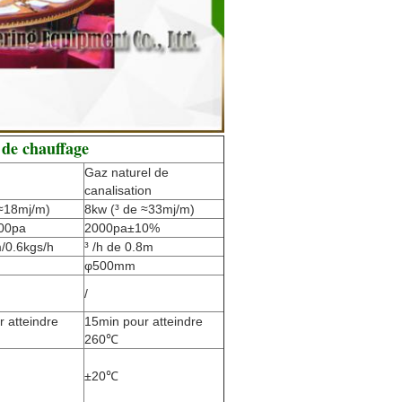
de chauffage
Gaz naturel de
canalisation
 ≈18mj/m)
8kw (³ de ≈33mj/m)
00pa
2000pa±10%
/0.6kgs/h
³ /h de 0.8m
φ500mm
/
 atteindre
15min pour atteindre
260℃
±20℃