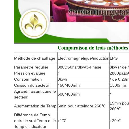
Comparaison de trois méthodes 
Méthode de chauffage
Électromagnétique/induction
LPG
Paramètre régulier
380v/50hz/8kw/3-Phase
8kw (³ de
Pression évaluée
/
2800pa±5
Consommation
8kwh
³ de 0.29m
Cuisson du secteur
450*400mm
φ500mm
Agrandi faisant cuire le
600*400mm
/
secteur
15min pour
Augmentation de Temp
6min pour atteindre 260℃
260℃
Différence de Temp
entre le vrai Temp et le
±1℃
±20℃
Temp d'indicateur