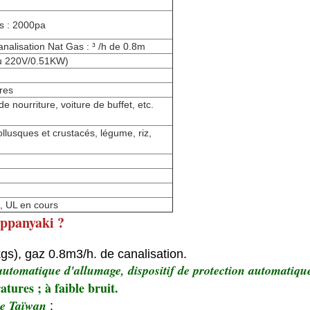
s : 2000pa
analisation Nat Gas : ³ /h de 0.8m
ou 220V/0.51KW)
res
e nourriture, voiture de buffet, etc.
llusques et crustacés, légume, riz,
, UL en cours
ppanyaki ?
s), gaz 0.8m3/h. de canalisation.
e automatique d'allumage, dispositif de protection automatiq
tures ; à faible bruit.
de Taïwan
: