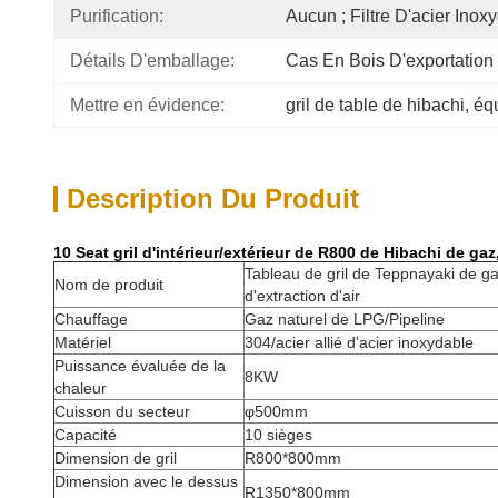
Purification:
Aucun ; Filtre D'acier Inox
Détails D'emballage:
Cas En Bois D'exportation
Mettre en évidence:
gril de table de hibachi
, 
équ
Description Du Produit
10 Seat gril d'intérieur/extérieur de R800 de Hibachi de gaz
Tableau de gril de Teppnayaki de g
Nom de produit
d'extraction d'air
Chauffage
Gaz naturel de LPG/Pipeline
Matériel
304/acier allié d'acier inoxydable
Puissance évaluée de la
8KW
chaleur
Cuisson du secteur
φ500mm
Capacité
10 sièges
Dimension de gril
R800*800mm
Dimension avec le dessus
R1350*800mm