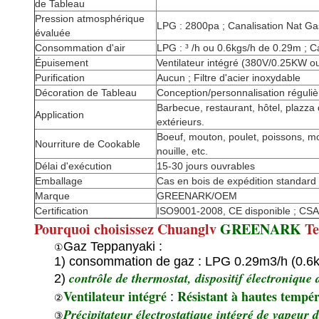
de Tableau
Pression atmosphérique
LPG : 2800pa ; Canalisation Nat Ga
évaluée
Consommation d'air
LPG : ³ /h ou 0.6kgs/h de 0.29m ; C
Épuisement
Ventilateur intégré (380V/0.25KW 
Purification
Aucun ; Filtre d'acier inoxydable
Décoration de Tableau
Conception/personnalisation réguliè
Barbecue, restaurant, hôtel, plazza d
Application
extérieurs.
Boeuf, mouton, poulet, poissons, mo
Nourriture de Cookable
nouille, etc.
Délai d'exécution
15-30 jours ouvrables
Emballage
Cas en bois de expédition standard
Marque
GREENARK/OEM
Certification
ISO9001-2008, CE disponible ; CSA
Pourquoi choisissez Chuanglv
GREENARK
Te
Gaz Teppanyaki :
①
1) consommation de gaz : LPG 0.29m3/h (0.6kg
contrôle de thermostat, dispositif électroniqu
2)
Ventilateur intégré
Résistant à hautes tempéra
:
②
Précipitateur électrostatique intégré de vapeur 
③