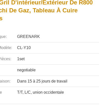
Gril D'intérieur/extérieur De R800
chi De Gaz, Tableau À Cuire
s
que:
GREENARK
odèle:
CL-Y10
ièces:
1set
negotiable
aison:
Dans 15 à 25 jours de travail
e
T/T, L/C, union occidentale