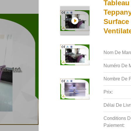
Tableau
Teppany
Surface
Ventilat
Nom De Mar
Numéro De M
Nombre De P
Prix:
Délai De Livr
Conditions D
Paiement: