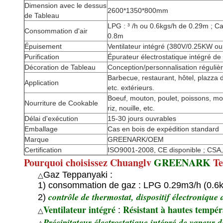
Dimension avec le dessus
2600*1350*800mm
de Tableau
LPG : ³ /h ou 0.6kgs/h de 0.29m ; Ca
Consommation d'air
0.8m
Épuisement
Ventilateur intégré (380V/0.25KW o
Purification
Épurateur électrostatique intégré d
Décoration de Tableau
Conception/personnalisation réguliè
Barbecue, restaurant, hôtel, plazza d
Application
etc. extérieurs.
Boeuf, mouton, poulet, poissons, mo
Nourriture de Cookable
riz, nouille, etc.
Délai d'exécution
15-30 jours ouvrables
Emballage
Cas en bois de expédition standard
Marque
GREENARK/OEM
Certification
ISO9001-2008, CE disponible ; CSA,
Pourquoi choisissez Chuanglv
GREENARK
Te
Gaz Teppanyaki :
△
1) consommation de gaz : LPG 0.29m3/h (0.6kg
contrôle de thermostat, dispositif électroniqu
2)
Ventilateur intégré
Résistant à hautes tempéra
:
△
Précipitateur électrostatique intégré de vapeur 