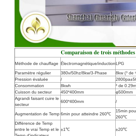
Comparaison de trois méthodes 
Méthode de chauffage
Électromagnétique/induction
LPG
Paramètre régulier
380v/50hz/8kw/3-Phase
8kw (³ de
Pression évaluée
/
2800pa±5
Consommation
8kwh
³ de 0.29m
Cuisson du secteur
450*400mm
φ500mm
Agrandi faisant cuire le
600*400mm
/
secteur
15min pour
Augmentation de Temp
6min pour atteindre 260℃
260℃
Différence de Temp
entre le vrai Temp et le
±1℃
±20℃
Temp d'indicateur