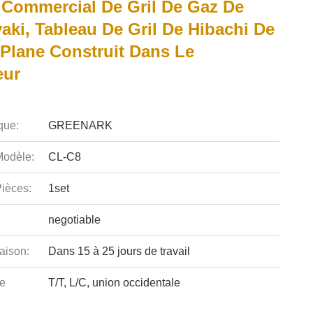
 Commercial De Gril De Gaz De
aki, Tableau De Gril De Hibachi De
 Plane Construit Dans Le
eur
que:
GREENARK
odèle:
CL-C8
ièces:
1set
negotiable
aison:
Dans 15 à 25 jours de travail
e
T/T, L/C, union occidentale