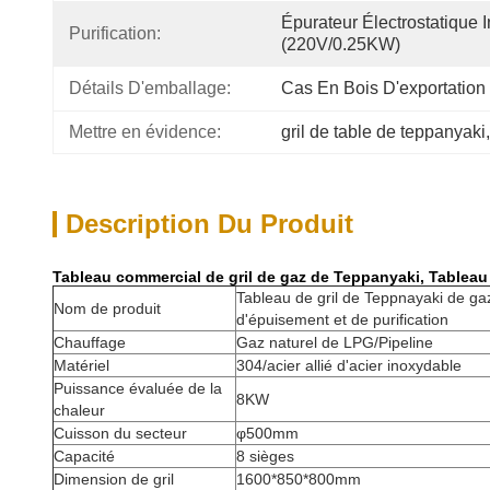
Épurateur Électrostatique 
Purification:
(220V/0.25KW)
Détails D'emballage:
Cas En Bois D'exportation
Mettre en évidence:
gril de table de teppanyaki
,
Description Du Produit
Tableau commercial de gril de gaz de Teppanyaki, Tableau d
Tableau de gril de Teppnayaki de ga
Nom de produit
d'épuisement et de purification
Chauffage
Gaz naturel de LPG/Pipeline
Matériel
304/acier allié d'acier inoxydable
Puissance évaluée de la
8KW
chaleur
Cuisson du secteur
φ500mm
Capacité
8 sièges
Dimension de gril
1600*850*800mm