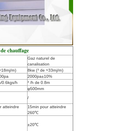
de chauffage
Gaz naturel de
canalisation
 ≈18mj/m)
8kw (³ de ≈33mj/m)
00pa
2000pa±10%
/0.6kgs/h
³ /h de 0.8m
φ500mm
/
 atteindre
15min pour atteindre
260℃
±20℃