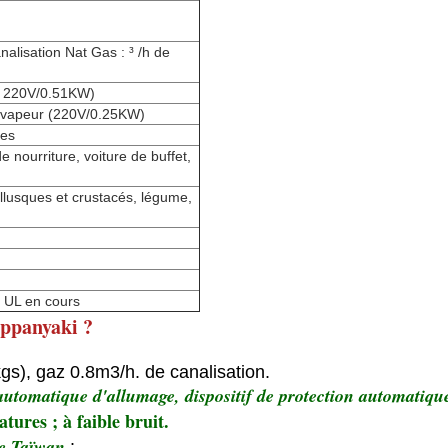
nalisation Nat Gas : ³ /h de
u 220V/0.51KW)
e vapeur (220V/0.25KW)
res
e nourriture, voiture de buffet,
llusques et crustacés, légume,
 UL en cours
ppanyaki ?
s), gaz 0.8m3/h. de canalisation.
e automatique d'allumage, dispositif de protection automatiq
tures ; à faible bruit.
de Taïwan
: