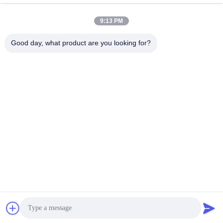
9:13 PM
Contactez rapidement
Good day, what product are you looking for?
Télégramme
86--18964553551
E-mail
info01@greenarkworld.com
Adresse
No. 253, route de Xuanchun, parc industriel de Sanzao,
nouvelle région de Pudong, Changhaï, Chine 201314
Politique de confidentialité
|
Plan du site
Chine Bonne qualité Tableau de gril de Teppanyaki Le
fournisseur. 2016-2026 Shanghai Chuanglv Catering Equipment
Co., Ltd Tous les droits réservés.