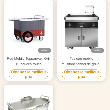
vidéo
vidéo
Red Mobile Teppanyaki Grill
Tableau mobile
16 pouces roues
multifonctionnel de gril de
personnalisées libre de
Teppanyaki de cuisine
Obtenez le meilleur
Obtenez le meilleur
mouvement Matériau de
commerciale avec le double
prix
prix
qualité alimentaire Hibachi
four
Grill Table