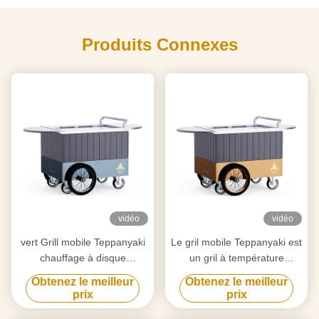
Produits Connexes
vidéo
vidéo
vert Grill mobile Teppanyaki
Le gril mobile Teppanyaki est
chauffage à disque
un gril à température
électronique Libre circulation
intelligente et précise.
Obtenez le meilleur
Obtenez le meilleur
Table de gril Hibachi
prix
prix