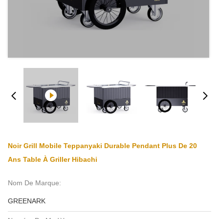
Noir Grill Mobile Teppanyaki Durable Pendant Plus De 20
Ans Table À Griller Hibachi
Nom De Marque:
GREENARK