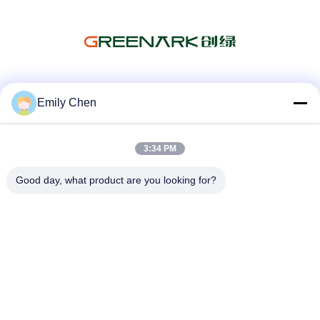
Les réseaux sociaux
Emily Chen
3:34 PM
Contactez rapidement
Good day, what product are you looking for?
Télégramme
86--18964553551
E-mail
info01@greenarkworld.com
Adresse
No. 253, route de Xuanchun, parc industriel de Sanzao,