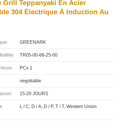
 Grill Teppanyaki En Acier
ble 304 Électrique À Induction Au
que:
GREENARK
odèle:
TR05-00-68-25-00
ièces:
PCs 1
negotiable
aison:
15-20 JOURS
e
L / C, D / A, D / P, T / T, Western Union