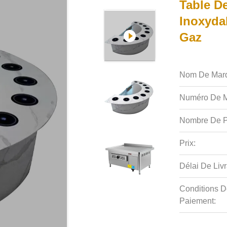
Table De
Inoxyda
Gaz
Nom De Mar
Numéro De M
Nombre De P
Prix:
Délai De Livr
Conditions D
Paiement: