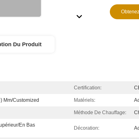
Obtenez
ption Du Produit
Certification:
CE
H) Mm/customized
Matériels:
Ac
Méthode De Chauffage:
Ch
périeur/en Bas 
Décoration:
Ac