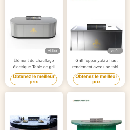
vidéo
vidéo
Élément de chauffage
Grill Teppanyaki à haut
électrique Table de gril
rendement avec une table
Teppanyaki pour la
de 20 mm en acier allié de
Obtenez le meilleur
Obtenez le meilleur
purification personnalisée
qualité alimentaire et un
prix
prix
selon vos besoins
chauffage intelligent