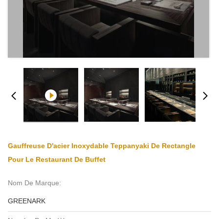
Gauffreuse D'acier Inoxydable Teppanyaki De Rectangle
Pour Le Restaurant De Buffet
Nom De Marque:
GREENARK