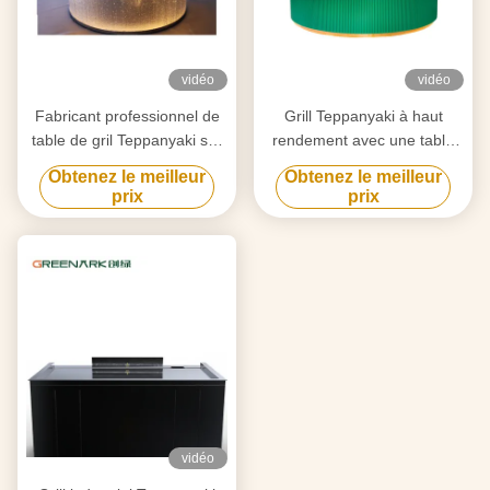
vidéo
vidéo
Fabricant professionnel de
Grill Teppanyaki à haut
table de gril Teppanyaki sur
rendement avec une table
mesure avec design gratuit
de 20 mm en acier allié de
Obtenez le meilleur
Obtenez le meilleur
fournisseur fiable
qualité alimentaire et un
prix
prix
d'équipement de gril Hibachi
chauffage intelligent
vidéo