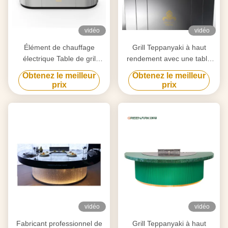
vidéo
vidéo
Élément de chauffage
Grill Teppanyaki à haut
électrique Table de gril
rendement avec une table
Teppanyaki pour la
de 20 mm en acier allié de
Obtenez le meilleur
Obtenez le meilleur
purification personnalisée
qualité alimentaire et un
prix
prix
selon vos besoins
chauffage intelligent
vidéo
vidéo
Fabricant professionnel de
Grill Teppanyaki à haut