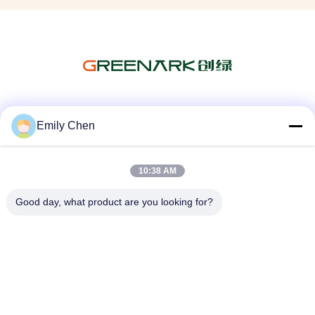
Les réseaux sociaux
Emily Chen
10:38 AM
Contactez rapidement
Good day, what product are you looking for?
Télégramme
86--18964553551
E-mail
info01@greenarkworld.com
Adresse