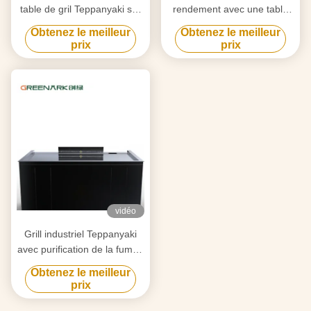
table de gril Teppanyaki sur
rendement avec une table
mesure avec design gratuit
de 20 mm en acier allié de
Obtenez le meilleur
Obtenez le meilleur
fournisseur fiable
qualité alimentaire et un
prix
prix
d'équipement de gril Hibachi
chauffage intelligent
vidéo
Grill industriel Teppanyaki
avec purification de la fumée
par triple flux d'air et
Obtenez le meilleur
technologie anti-obstruction
prix