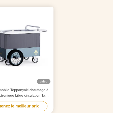
vidéo
l mobile Teppanyaki chauffage à
ctronique Libre circulation Table
de gril Hibachi
enez le meilleur prix