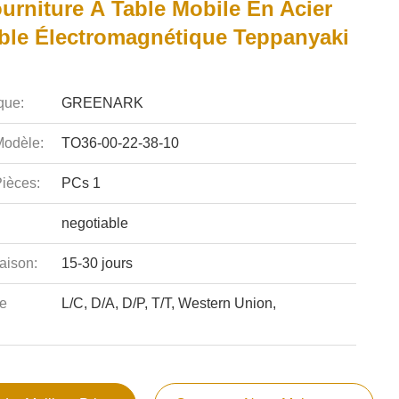
urniture À Table Mobile En Acier
ble Électromagnétique Teppanyaki
que:
GREENARK
odèle:
TO36-00-22-38-10
ièces:
PCs 1
negotiable
aison:
15-30 jours
e
L/C, D/A, D/P, T/T, Western Union,