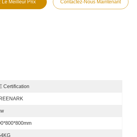
 Le Meilleur Prix
Contactez-Nous Maintenant
 Certification
REENARK
kw
00*800*800mm
54KG