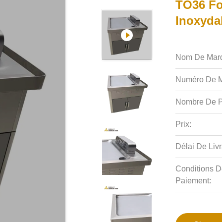
TO36 Fo
Inoxyda
Nom De Mar
Numéro De M
Nombre De P
Prix:
Délai De Livr
Conditions D
Paiement: