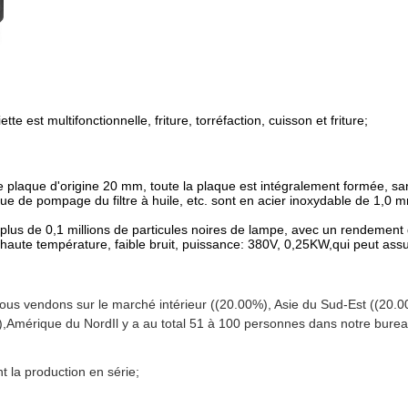
te est multifonctionnelle, friture, torréfaction, cuisson et friture;
 de plaque d'origine 20 mm, toute la plaque est intégralement formée, sa
que de pompage du filtre à huile, etc. sont en acier inoxydable de 1,0 mm
ner plus de 0,1 millions de particules noires de lampe, avec un rendeme
 haute température, faible bruit, puissance: 380V, 0,25KW,qui peut assu
us vendons sur le marché intérieur ((20.00%), Asie du Sud-Est ((20.0
),Amérique du NordIl y a au total 51 à 100 personnes dans notre burea
t la production en série;