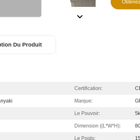
Obtenez
ption Du Produit
Certification:
CE
anyaki
Marque:
G
Le Pouvoir:
5
Dimension ((L*W*H):
8
Le Poids:
1