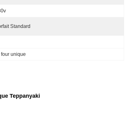
80v
rfait Standard
à four unique
ique Teppanyaki