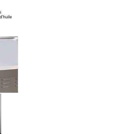
s
d'huile