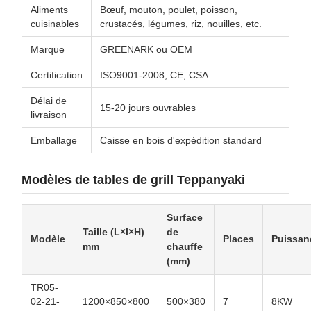
Aliments
Bœuf, mouton, poulet, poisson,
cuisinables
crustacés, légumes, riz, nouilles, etc.
Marque
GREENARK ou OEM
Certification
ISO9001-2008, CE, CSA
Délai de
15-20 jours ouvrables
livraison
Emballage
Caisse en bois d'expédition standard
Modèles de tables de grill Teppanyaki
Surface
Taille (L×l×H)
de
Modèle
Places
Puissan
mm
chauffe
(mm)
TR05-
02-21-
1200×850×800
500×380
7
8KW