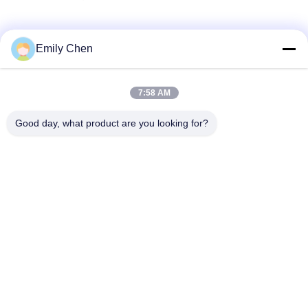
Les réseaux sociaux
Emily Chen
7:58 AM
Contactez rapidement
Good day, what product are you looking for?
Télégramme
86--18964553551
E-mail
info01@greenarkworld.com
Adresse
No. 253, route de Xuanchun, parc industriel de Sanzao,
nouvelle région de Pudong, Changhaï, Chine 201314
Politique de confidentialité
|
Plan du site