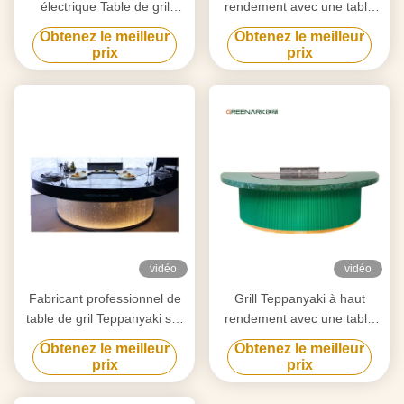
électrique Table de gril
rendement avec une table
Teppanyaki pour la
de 20 mm en acier allié de
Obtenez le meilleur
Obtenez le meilleur
purification personnalisée
qualité alimentaire et un
prix
prix
selon vos besoins
chauffage intelligent
vidéo
vidéo
Fabricant professionnel de
Grill Teppanyaki à haut
table de gril Teppanyaki sur
rendement avec une table
mesure avec design gratuit
de 20 mm en acier allié de
Obtenez le meilleur
Obtenez le meilleur
fournisseur fiable
qualité alimentaire et un
prix
prix
d'équipement de gril Hibachi
chauffage intelligent